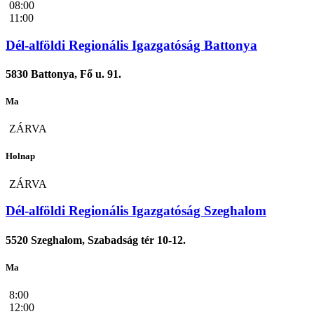
08:00
11:00
Dél-alföldi Regionális Igazgatóság Battonya
5830 Battonya, Fő u. 91.
Ma
ZÁRVA
Holnap
ZÁRVA
Dél-alföldi Regionális Igazgatóság Szeghalom
5520 Szeghalom, Szabadság tér 10-12.
Ma
8:00
12:00