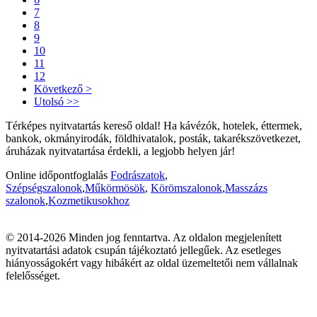
7
8
9
10
11
12
Következő >
Utolsó >>
Térképes nyitvatartás kereső oldal! Ha kávézók, hotelek, éttermek,
bankok, okmányirodák, földhivatalok, posták, takarékszövetkezet,
áruházak nyitvatartása érdekli, a legjobb helyen jár!
Online időpontfoglalás
Fodrászatok
,
Szépségszalonok
,
Műkörmösök
,
Körömszalonok
,
Masszázs
szalonok
,
Kozmetikusokhoz
© 2014-2026 Minden jog fenntartva. Az oldalon megjelenített
nyitvatartási adatok csupán tájékoztató jellegűek. Az esetleges
hiányosságokért vagy hibákért az oldal üzemeltetői nem vállalnak
felelősséget.