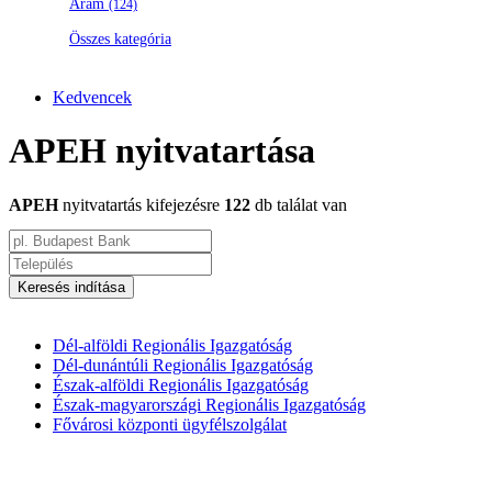
Áram
(124)
Összes kategória
Kedvencek
APEH nyitvatartása
APEH
nyitvatartás kifejezésre
122
db találat van
Keresés indítása
Dél-alföldi Regionális Igazgatóság
Dél-dunántúli Regionális Igazgatóság
Észak-alföldi Regionális Igazgatóság
Észak-magyarországi Regionális Igazgatóság
Fővárosi központi ügyfélszolgálat