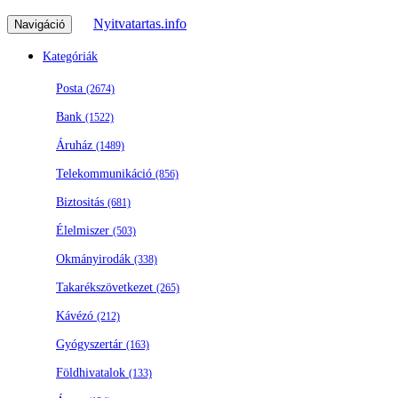
Nyitvatartas.info
Navigáció
Kategóriák
Posta
(2674)
Bank
(1522)
Áruház
(1489)
Telekommunikáció
(856)
Biztositás
(681)
Élelmiszer
(503)
Okmányirodák
(338)
Takarékszövetkezet
(265)
Kávézó
(212)
Gyógyszertár
(163)
Földhivatalok
(133)