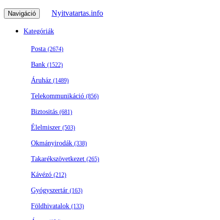
Nyitvatartas.info
Navigáció
Kategóriák
Posta
(2674)
Bank
(1522)
Áruház
(1489)
Telekommunikáció
(856)
Biztositás
(681)
Élelmiszer
(503)
Okmányirodák
(338)
Takarékszövetkezet
(265)
Kávézó
(212)
Gyógyszertár
(163)
Földhivatalok
(133)