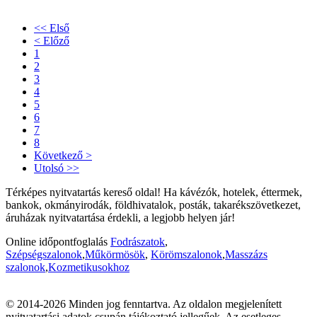
<< Első
< Előző
1
2
3
4
5
6
7
8
Következő >
Utolsó >>
Térképes nyitvatartás kereső oldal! Ha kávézók, hotelek, éttermek,
bankok, okmányirodák, földhivatalok, posták, takarékszövetkezet,
áruházak nyitvatartása érdekli, a legjobb helyen jár!
Online időpontfoglalás
Fodrászatok
,
Szépségszalonok
,
Műkörmösök
,
Körömszalonok
,
Masszázs
szalonok
,
Kozmetikusokhoz
© 2014-2026 Minden jog fenntartva. Az oldalon megjelenített
nyitvatartási adatok csupán tájékoztató jellegűek. Az esetleges