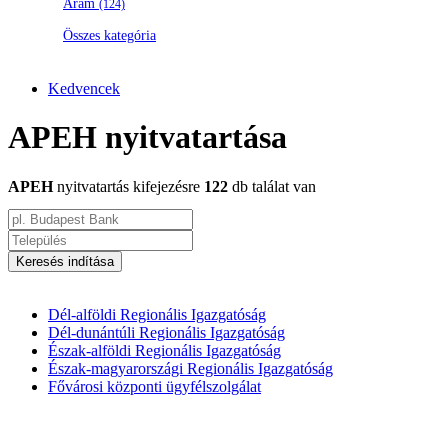
Áram
(124)
Összes kategória
Kedvencek
APEH nyitvatartása
APEH
nyitvatartás kifejezésre
122
db találat van
Keresés indítása
Dél-alföldi Regionális Igazgatóság
Dél-dunántúli Regionális Igazgatóság
Észak-alföldi Regionális Igazgatóság
Észak-magyarországi Regionális Igazgatóság
Fővárosi központi ügyfélszolgálat