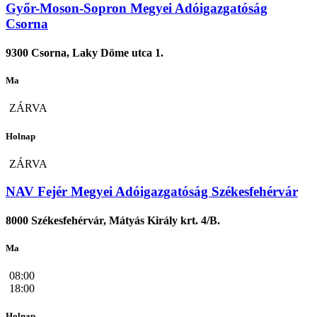
Győr-Moson-Sopron Megyei Adóigazgatóság
Csorna
9300 Csorna, Laky Döme utca 1.
Ma
ZÁRVA
Holnap
ZÁRVA
NAV Fejér Megyei Adóigazgatóság Székesfehérvár
8000 Székesfehérvár, Mátyás Király krt. 4/B.
Ma
08:00
18:00
Holnap