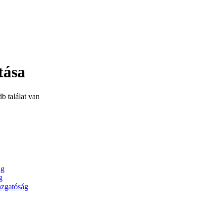
tása
b találat van
ág
g
azgatóság