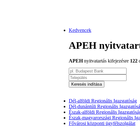
Kedvencek
APEH nyitvatar
APEH
nyitvatartás kifejezésre
122
d
Keresés indítása
Dél-alföldi Regionális Igazgatóság
Dél-dunántúli Regionális Igazgatós
Észak-alföldi Regionális Igazgatósá
Észak-magyarországi Regionális Ig
Fővárosi központi ügyfélszolgálat