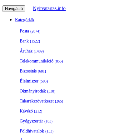
Nyitvatartas.info
Navigáció
Kategóriák
Posta
(2674)
Bank
(1522)
Áruház
(1489)
Telekommunikáció
(856)
Biztositás
(681)
Élelmiszer
(503)
Okmányirodák
(338)
Takarékszövetkezet
(265)
Kávézó
(212)
Gyógyszertár
(163)
Földhivatalok
(133)