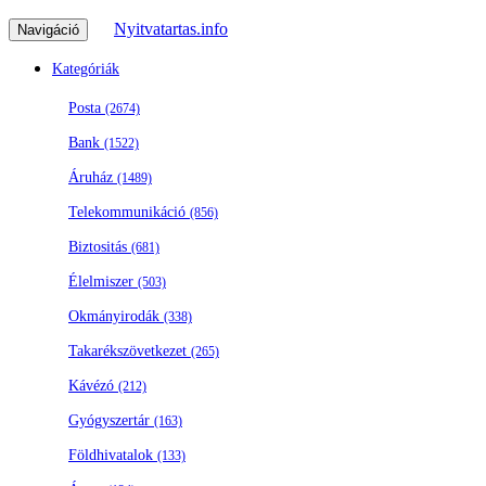
Nyitvatartas.info
Navigáció
Kategóriák
Posta
(2674)
Bank
(1522)
Áruház
(1489)
Telekommunikáció
(856)
Biztositás
(681)
Élelmiszer
(503)
Okmányirodák
(338)
Takarékszövetkezet
(265)
Kávézó
(212)
Gyógyszertár
(163)
Földhivatalok
(133)