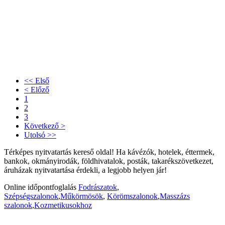
<< Első
< Előző
1
2
3
Következő >
Utolsó >>
Térképes nyitvatartás kereső oldal! Ha kávézók, hotelek, éttermek,
bankok, okmányirodák, földhivatalok, posták, takarékszövetkezet,
áruházak nyitvatartása érdekli, a legjobb helyen jár!
Online időpontfoglalás
Fodrászatok
,
Szépségszalonok
,
Műkörmösök
,
Körömszalonok
,
Masszázs
szalonok
,
Kozmetikusokhoz