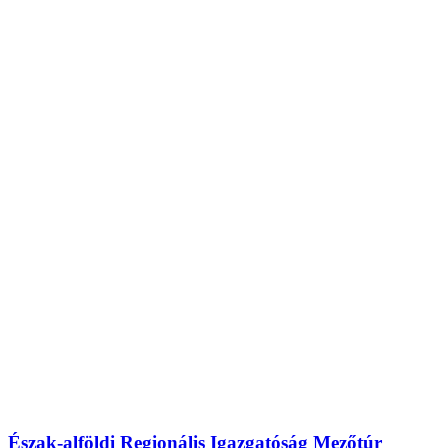
Észak-alföldi Regionális Igazgatóság Mezőtúr