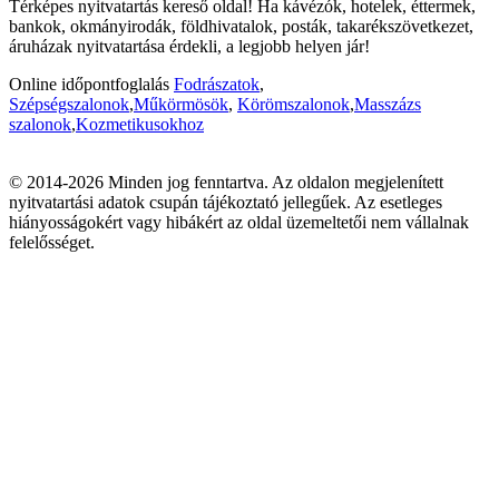
Térképes nyitvatartás kereső oldal! Ha kávézók, hotelek, éttermek,
bankok, okmányirodák, földhivatalok, posták, takarékszövetkezet,
áruházak nyitvatartása érdekli, a legjobb helyen jár!
Online időpontfoglalás
Fodrászatok
,
Szépségszalonok
,
Műkörmösök
,
Körömszalonok
,
Masszázs
szalonok
,
Kozmetikusokhoz
© 2014-2026 Minden jog fenntartva. Az oldalon megjelenített
nyitvatartási adatok csupán tájékoztató jellegűek. Az esetleges
hiányosságokért vagy hibákért az oldal üzemeltetői nem vállalnak
felelősséget.