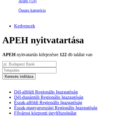
Áram
(124)
Összes kategória
Kedvencek
APEH nyitvatartása
APEH
nyitvatartás kifejezésre
122
db találat van
Keresés indítása
Dél-alföldi Regionális Igazgatóság
Dél-dunántúli Regionális Igazgatóság
Észak-alföldi Regionális Igazgatóság
Észak-magyarországi Regionális Igazgatóság
Fővárosi központi ügyfélszolgálat