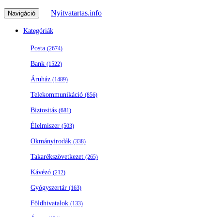
Nyitvatartas.info
Navigáció
Kategóriák
Posta
(2674)
Bank
(1522)
Áruház
(1489)
Telekommunikáció
(856)
Biztositás
(681)
Élelmiszer
(503)
Okmányirodák
(338)
Takarékszövetkezet
(265)
Kávézó
(212)
Gyógyszertár
(163)
Földhivatalok
(133)