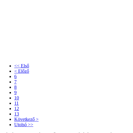
<< Első
< Előző
6
7
8
9
10
11
12
13
Következő >
Utolsó >>