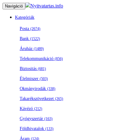
Nyitvatartas.info
Navigáció
Kategóriák
Posta
(2674)
Bank
(1522)
Áruház
(1489)
Telekommunikáció
(856)
Biztositás
(681)
Élelmiszer
(503)
Okmányirodák
(338)
Takarékszövetkezet
(265)
Kávézó
(212)
Gyógyszertár
(163)
Földhivatalok
(133)
Áram
(124)