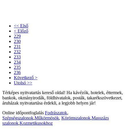
<< Első
< Előző
229
230
231
232
233
234
235
236
Következő >
Utolsó >>
Térképes nyitvatartás kereső oldal! Ha kávézók, hotelek, éttermek,
bankok, okmányirodák, földhivatalok, posták, takarékszövetkezet,
áruházak nyitvatartása érdekli, a legjobb helyen jár!
Online időpontfoglalás
Fodrászatok
,
Szépségszalonok
,
Műkörmösök
,
Körömszalonok
,
Masszázs
szalonok
,
Kozmetikusokhoz