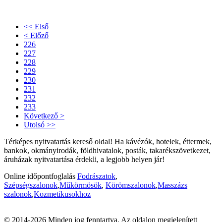
<< Első
< Előző
226
227
228
229
230
231
232
233
Következő >
Utolsó >>
Térképes nyitvatartás kereső oldal! Ha kávézók, hotelek, éttermek,
bankok, okmányirodák, földhivatalok, posták, takarékszövetkezet,
áruházak nyitvatartása érdekli, a legjobb helyen jár!
Online időpontfoglalás
Fodrászatok
,
Szépségszalonok
,
Műkörmösök
,
Körömszalonok
,
Masszázs
szalonok
,
Kozmetikusokhoz
© 2014-2026 Minden jog fenntartva. Az oldalon megjelenített