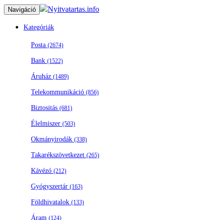
Nyitvatartas.info
Navigáció
Kategóriák
Posta
(2674)
Bank
(1522)
Áruház
(1489)
Telekommunikáció
(856)
Biztositás
(681)
Élelmiszer
(503)
Okmányirodák
(338)
Takarékszövetkezet
(265)
Kávézó
(212)
Gyógyszertár
(163)
Földhivatalok
(133)
Áram
(124)