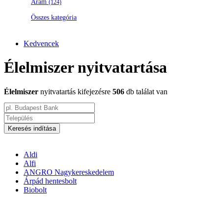
Áram
(124)
Összes kategória
Kedvencek
Élelmiszer nyitvatartása
Élelmiszer
nyitvatartás kifejezésre
506
db találat van
Keresés indítása
Aldi
Alfi
ANGRO Nagykereskedelem
Árpád hentesbolt
Biobolt