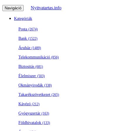
Nyitvatartas.info
Navigáció
Kategóriák
Posta
(2674)
Bank
(1522)
Áruház
(1489)
Telekommunikáció
(856)
Biztositás
(681)
Élelmiszer
(503)
Okmányirodák
(338)
Takarékszövetkezet
(265)
Kávézó
(212)
Gyógyszertár
(163)
Földhivatalok
(133)