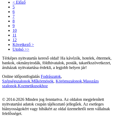
< Előző
5
6
7
8
9
10
11
12
Következő >
Utolsó >>
Térképes nyitvatartás kereső oldal! Ha kávézók, hotelek, éttermek,
bankok, okmányirodák, földhivatalok, posták, takarékszövetkezet,
áruházak nyitvatartása érdekli, a legjobb helyen jár!
Online időpontfoglalás
Fodrászatok
,
Szépségszalonok
,
Műkörmösök
,
Körömszalonok
,
Masszázs
szalonok
,
Kozmetikusokhoz
© 2014-2026 Minden jog fenntartva. Az oldalon megjelenített
nyitvatartási adatok csupán tájékoztató jellegűek. Az esetleges
hiányosságokért vagy hibákért az oldal üzemeltetői nem vállalnak
felelősséget.