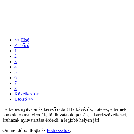
<< Első
< Előző
1
2
3
4
5
6
7
8
Következő >
Utolsó >>
Térképes nyitvatartás kereső oldal! Ha kávézók, hotelek, éttermek,
bankok, okmányirodák, földhivatalok, posták, takarékszövetkezet,
áruházak nyitvatartása érdekli, a legjobb helyen jár!
Online időpontfoglalás
Fodrászatok
,