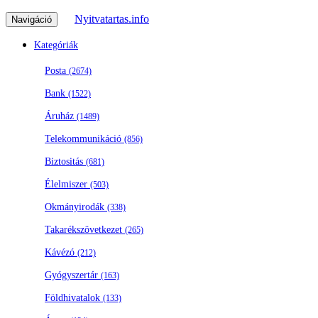
Nyitvatartas.info
Navigáció
Kategóriák
Posta
(2674)
Bank
(1522)
Áruház
(1489)
Telekommunikáció
(856)
Biztositás
(681)
Élelmiszer
(503)
Okmányirodák
(338)
Takarékszövetkezet
(265)
Kávézó
(212)
Gyógyszertár
(163)
Földhivatalok
(133)