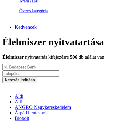
Áram
(124)
Összes kategória
Kedvencek
Élelmiszer nyitvatartása
Élelmiszer
nyitvatartás kifejezésre
506
db találat van
Keresés indítása
Aldi
Alfi
ANGRO Nagykereskedelem
Árpád hentesbolt
Biobolt