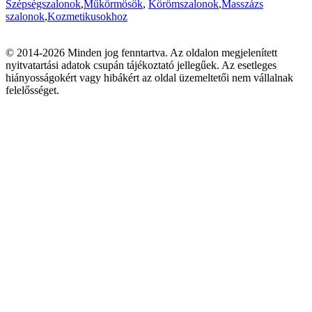
Szépségszalonok
,
Műkörmösök
,
Körömszalonok
,
Masszázs
szalonok
,
Kozmetikusokhoz
© 2014-2026 Minden jog fenntartva. Az oldalon megjelenített
nyitvatartási adatok csupán tájékoztató jellegűek. Az esetleges
hiányosságokért vagy hibákért az oldal üzemeltetői nem vállalnak
felelősséget.