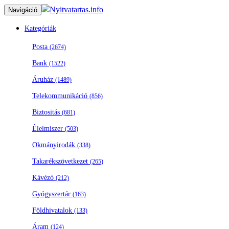
Nyitvatartas.info
Navigáció
Kategóriák
Posta
(2674)
Bank
(1522)
Áruház
(1489)
Telekommunikáció
(856)
Biztositás
(681)
Élelmiszer
(503)
Okmányirodák
(338)
Takarékszövetkezet
(265)
Kávézó
(212)
Gyógyszertár
(163)
Földhivatalok
(133)
Áram
(124)