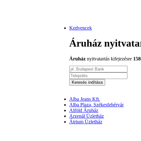
Kedvencek
Áruház nyitvata
Áruház
nyitvatartás kifejezésre
158
Keresés indítása
Alba Jeans Kft.
Alba Plaza, Székesfehérvár
Alföld Áruház
Arzenál Üzletház
Átrium Üzletház