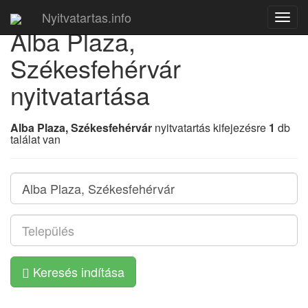
Nyitvatartas.info
Navig
Alba Plaza,
Székesfehérvár
nyitvatartása
Alba Plaza, Székesfehérvár
nyitvatartás kifejezésre
1
db
találat van
Keresés indítása