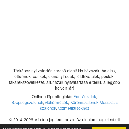
Térképes nyitvatartás kereső oldal! Ha kávézók, hotelek,
éttermek, bankok, okmányirodák, földhivatalok, posták,
takarékszövetkezet, áruházak nyitvatartása érdekli, a legjobb
helyen jár!
Online időpontfoglalás
Fodrászatok
,
Szépségszalonok
,
Műkörmösök
,
Körömszalonok
,
Masszázs
szalonok
,
Kozmetikusokhoz
© 2014-2026 Minden jog fenntartva. Az oldalon megjelenített
nyitvatartási adatok csupán tájékoztató jellegűek. Az esetleges
Az oldal használatával hozzájárul a cookie-k elemzésekhez,