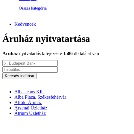
Összes kategória
Kedvencek
Áruház nyitvatartása
Áruház
nyitvatartás kifejezésre
1586
db találat van
Keresés indítása
Alba Jeans Kft.
Alba Plaza, Székesfehérvár
Alföld Áruház
Arzenál Üzletház
Átrium Üzletház