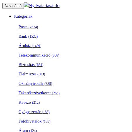
Nyitvatartas.info
Navigáció
Kategóriák
Posta
(2674)
Bank
(1522)
Áruház
(1489)
Telekommunikáció
(856)
Biztositás
(681)
Élelmiszer
(503)
Okmányirodák
(338)
Takarékszövetkezet
(265)
Kávézó
(212)
Gyógyszertár
(163)
Földhivatalok
(133)
Áram
(124)