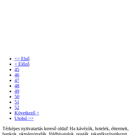
<< Első
< Előző
45
46
47
48
49
50
51
52
Következő >
Utolsó >>
Térképes nyitvatartás kereső oldal! Ha kávézók, hotelek, éttermek,
bankok, okmányirodák, földhivatalok, posták, takarékszövetkezet,