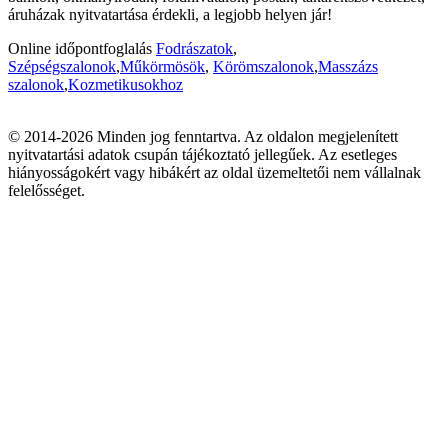
áruházak nyitvatartása érdekli, a legjobb helyen jár!
Online időpontfoglalás
Fodrászatok
,
Szépségszalonok
,
Műkörmösök
,
Körömszalonok
,
Masszázs
szalonok
,
Kozmetikusokhoz
© 2014-2026 Minden jog fenntartva. Az oldalon megjelenített
nyitvatartási adatok csupán tájékoztató jellegűek. Az esetleges
hiányosságokért vagy hibákért az oldal üzemeltetői nem vállalnak
felelősséget.