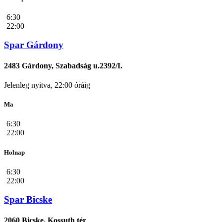
6:30
22:00
Spar Gárdony
2483 Gárdony, Szabadság u.2392/I.
Jelenleg nyitva, 22:00 óráig
Ma
6:30
22:00
Holnap
6:30
22:00
Spar Bicske
2060 Bicske, Kossuth tér