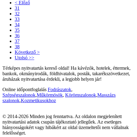
< Előző
31
32
33
34
35
36
37
38
Következő >
Utolsó >>
Térképes nyitvatartás kereső oldal! Ha kávézók, hotelek, éttermek,
bankok, okmányirodák, földhivatalok, posták, takarékszövetkezet,
áruházak nyitvatartása érdekli, a legjobb helyen jár!
Online időpontfoglalás
Fodrászatok
,
Szépségszalonok
,
Műkörmösök
,
Körömszalonok
,
Masszázs
szalonok
,
Kozmetikusokhoz
© 2014-2026 Minden jog fenntartva. Az oldalon megjelenített
nyitvatartási adatok csupán tájékoztató jellegűek. Az esetleges
hiányosságokért vagy hibákért az oldal üzemeltetői nem vállalnak
felelősséget.