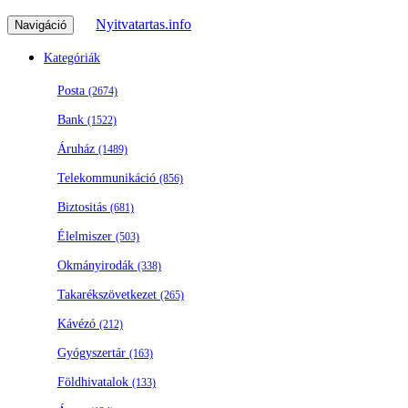
Nyitvatartas.info
Navigáció
Kategóriák
Posta
(2674)
Bank
(1522)
Áruház
(1489)
Telekommunikáció
(856)
Biztositás
(681)
Élelmiszer
(503)
Okmányirodák
(338)
Takarékszövetkezet
(265)
Kávézó
(212)
Gyógyszertár
(163)
Földhivatalok
(133)