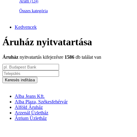
Áram
(124)
Összes kategória
Kedvencek
Áruház nyitvatartása
Áruház
nyitvatartás kifejezésre
1586
db találat van
Keresés indítása
Alba Jeans Kft.
Alba Plaza, Székesfehérvár
Alföld Áruház
Arzenál Üzletház
Átrium Üzletház