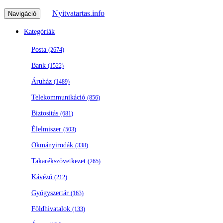
Nyitvatartas.info
Navigáció
Kategóriák
Posta
(2674)
Bank
(1522)
Áruház
(1489)
Telekommunikáció
(856)
Biztositás
(681)
Élelmiszer
(503)
Okmányirodák
(338)
Takarékszövetkezet
(265)
Kávézó
(212)
Gyógyszertár
(163)
Földhivatalok
(133)