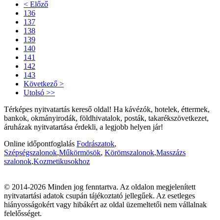
< Előző
136
137
138
139
140
141
142
143
Következő >
Utolsó >>
Térképes nyitvatartás kereső oldal! Ha kávézók, hotelek, éttermek,
bankok, okmányirodák, földhivatalok, posták, takarékszövetkezet,
áruházak nyitvatartása érdekli, a legjobb helyen jár!
Online időpontfoglalás
Fodrászatok
,
Szépségszalonok
,
Műkörmösök
,
Körömszalonok
,
Masszázs
szalonok
,
Kozmetikusokhoz
© 2014-2026 Minden jog fenntartva. Az oldalon megjelenített
nyitvatartási adatok csupán tájékoztató jellegűek. Az esetleges
hiányosságokért vagy hibákért az oldal üzemeltetői nem vállalnak
felelősséget.