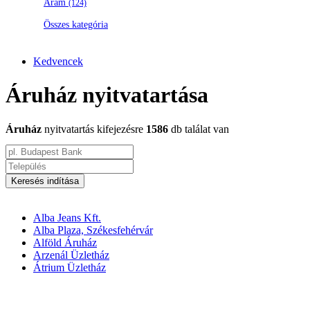
Áram
(124)
Összes kategória
Kedvencek
Áruház nyitvatartása
Áruház
nyitvatartás kifejezésre
1586
db találat van
Keresés indítása
Alba Jeans Kft.
Alba Plaza, Székesfehérvár
Alföld Áruház
Arzenál Üzletház
Átrium Üzletház