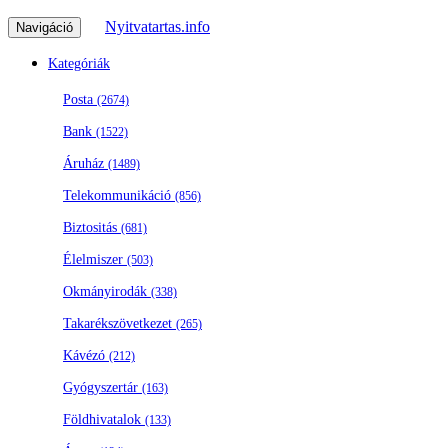
Nyitvatartas.info
Navigáció
Kategóriák
Posta
(2674)
Bank
(1522)
Áruház
(1489)
Telekommunikáció
(856)
Biztositás
(681)
Élelmiszer
(503)
Okmányirodák
(338)
Takarékszövetkezet
(265)
Kávézó
(212)
Gyógyszertár
(163)
Földhivatalok
(133)