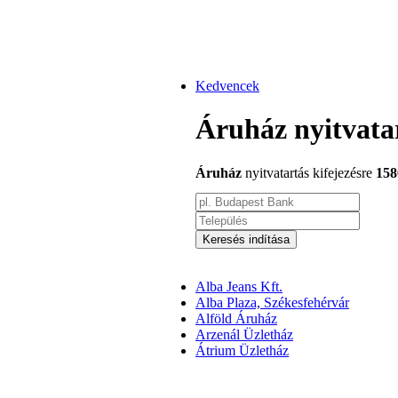
Kedvencek
Áruház nyitvata
Áruház
nyitvatartás kifejezésre
158
Keresés indítása
Alba Jeans Kft.
Alba Plaza, Székesfehérvár
Alföld Áruház
Arzenál Üzletház
Átrium Üzletház