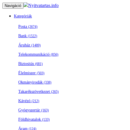
Nyitvatartas.info
Navigáció
Kategóriák
Posta
(2674)
Bank
(1522)
Áruház
(1489)
Telekommunikáció
(856)
Biztositás
(681)
Élelmiszer
(503)
Okmányirodák
(338)
Takarékszövetkezet
(265)
Kávézó
(212)
Gyógyszertár
(163)
Földhivatalok
(133)
Áram
(124)