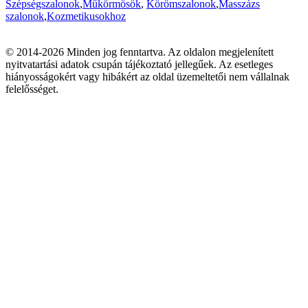
Szépségszalonok
,
Műkörmösök
,
Körömszalonok
,
Masszázs
szalonok
,
Kozmetikusokhoz
© 2014-2026 Minden jog fenntartva. Az oldalon megjelenített
nyitvatartási adatok csupán tájékoztató jellegűek. Az esetleges
hiányosságokért vagy hibákért az oldal üzemeltetői nem vállalnak
felelősséget.