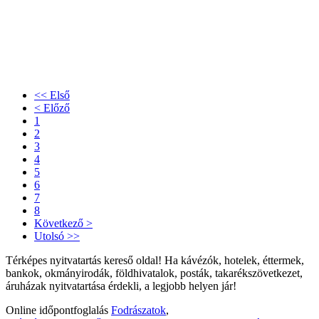
<< Első
< Előző
1
2
3
4
5
6
7
8
Következő >
Utolsó >>
Térképes nyitvatartás kereső oldal! Ha kávézók, hotelek, éttermek,
bankok, okmányirodák, földhivatalok, posták, takarékszövetkezet,
áruházak nyitvatartása érdekli, a legjobb helyen jár!
Online időpontfoglalás
Fodrászatok
,