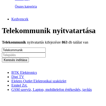
Összes kategória
Kedvencek
Telekommunik nyitvatartása
Telekommunik
nyitvatartás kifejezésre
863
db találat van
Keresés indítása
BTK Elektronics
Digi TV
Elektro Outlet Elektronikai szaküzlet
Emitel Zrt.
GSM szervíz, Laptop, mobiltelefon értékesítés, javítás