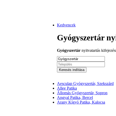
Kedvencek
Gyógyszertár ny
Gyógyszertár
nyitvatartás kifejezé
Keresés indítása
Aesculap Gyógyszertár, Szekszárd
Allee Patika
Állomás Gyógyszertár, Sopron
Angyal Patika, Bercel
Arany Kígyó Patika, Kalocsa