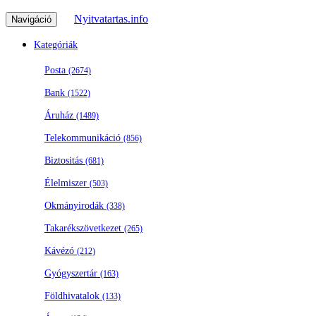
Nyitvatartas.info
Navigáció
Kategóriák
Posta
(2674)
Bank
(1522)
Áruház
(1489)
Telekommunikáció
(856)
Biztositás
(681)
Élelmiszer
(503)
Okmányirodák
(338)
Takarékszövetkezet
(265)
Kávézó
(212)
Gyógyszertár
(163)
Földhivatalok
(133)