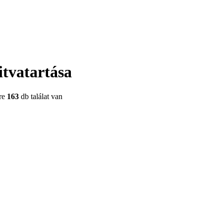
itvatartása
sre
163
db találat van