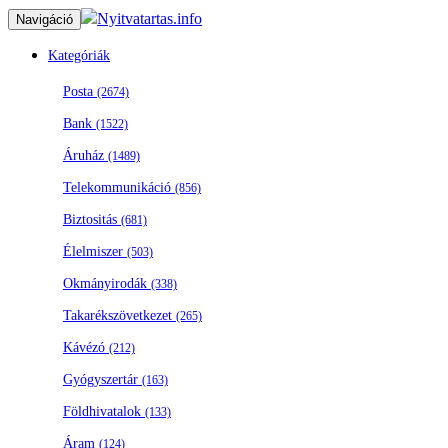
Nyitvatartas.info
Navigáció
Kategóriák
Posta
(2674)
Bank
(1522)
Áruház
(1489)
Telekommunikáció
(856)
Biztositás
(681)
Élelmiszer
(503)
Okmányirodák
(338)
Takarékszövetkezet
(265)
Kávézó
(212)
Gyógyszertár
(163)
Földhivatalok
(133)
Áram
(124)