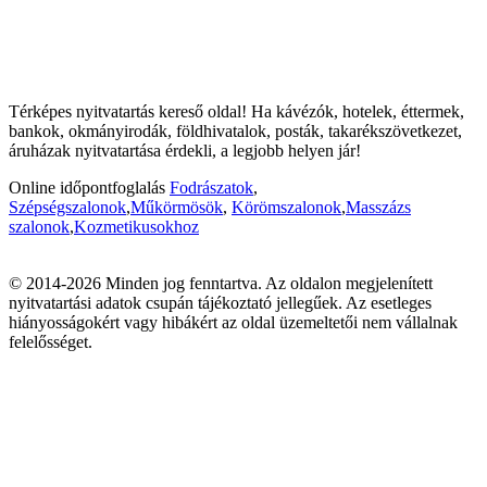
Térképes nyitvatartás kereső oldal! Ha kávézók, hotelek, éttermek,
bankok, okmányirodák, földhivatalok, posták, takarékszövetkezet,
áruházak nyitvatartása érdekli, a legjobb helyen jár!
Online időpontfoglalás
Fodrászatok
,
Szépségszalonok
,
Műkörmösök
,
Körömszalonok
,
Masszázs
szalonok
,
Kozmetikusokhoz
© 2014-2026 Minden jog fenntartva. Az oldalon megjelenített
nyitvatartási adatok csupán tájékoztató jellegűek. Az esetleges
hiányosságokért vagy hibákért az oldal üzemeltetői nem vállalnak
felelősséget.