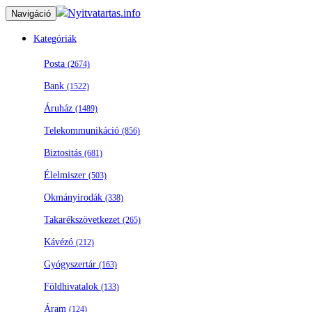
Nyitvatartas.info
Navigáció
Kategóriák
Posta
(2674)
Bank
(1522)
Áruház
(1489)
Telekommunikáció
(856)
Biztositás
(681)
Élelmiszer
(503)
Okmányirodák
(338)
Takarékszövetkezet
(265)
Kávézó
(212)
Gyógyszertár
(163)
Földhivatalok
(133)
Áram
(124)