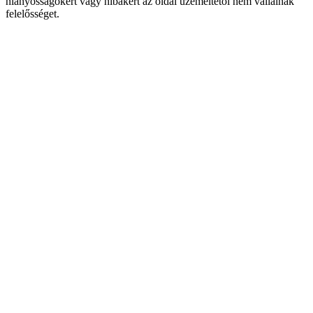
hiányosságokért vagy hibákért az oldal üzemeltetői nem vállalnak
felelősséget.