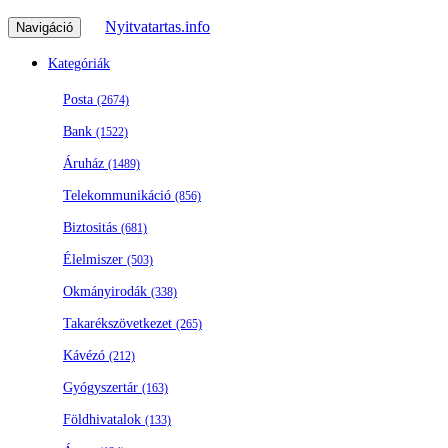
Nyitvatartas.info
Navigáció
Kategóriák
Posta
(2674)
Bank
(1522)
Áruház
(1489)
Telekommunikáció
(856)
Biztositás
(681)
Élelmiszer
(503)
Okmányirodák
(338)
Takarékszövetkezet
(265)
Kávézó
(212)
Gyógyszertár
(163)
Földhivatalok
(133)