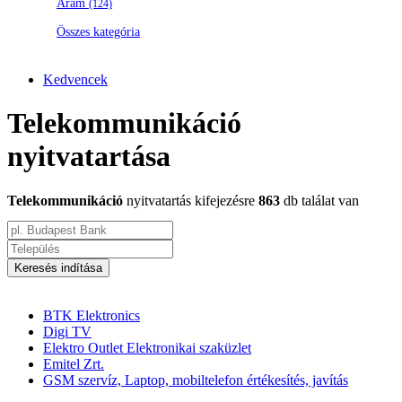
Áram
(124)
Összes kategória
Kedvencek
Telekommunikáció
nyitvatartása
Telekommunikáció
nyitvatartás kifejezésre
863
db találat van
Keresés indítása
BTK Elektronics
Digi TV
Elektro Outlet Elektronikai szaküzlet
Emitel Zrt.
GSM szervíz, Laptop, mobiltelefon értékesítés, javítás