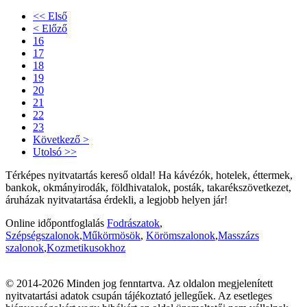
<< Első
< Előző
16
17
18
19
20
21
22
23
Következő >
Utolsó >>
Térképes nyitvatartás kereső oldal! Ha kávézók, hotelek, éttermek,
bankok, okmányirodák, földhivatalok, posták, takarékszövetkezet,
áruházak nyitvatartása érdekli, a legjobb helyen jár!
Online időpontfoglalás
Fodrászatok
,
Szépségszalonok
,
Műkörmösök
,
Körömszalonok
,
Masszázs
szalonok
,
Kozmetikusokhoz
© 2014-2026 Minden jog fenntartva. Az oldalon megjelenített
nyitvatartási adatok csupán tájékoztató jellegűek. Az esetleges