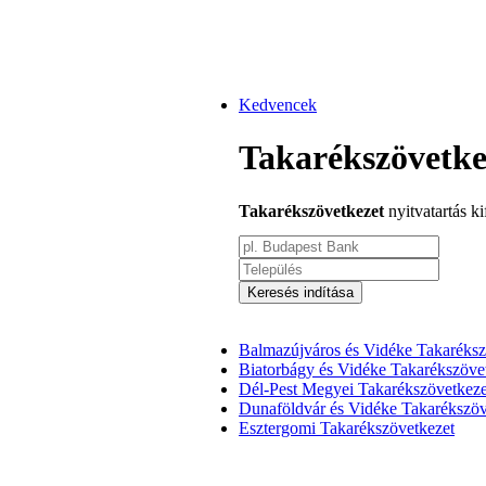
Kedvencek
Takarékszövetke
Takarékszövetkezet
nyitvatartás k
Keresés indítása
Balmazújváros és Vidéke Takaréksz
Biatorbágy és Vidéke Takarékszöve
Dél-Pest Megyei Takarékszövetkeze
Dunaföldvár és Vidéke Takarékszöv
Esztergomi Takarékszövetkezet