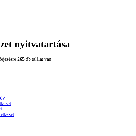
zet nyitvatartása
ifejezésre
265
db találat van
öv.
tkezet
t
etkezet