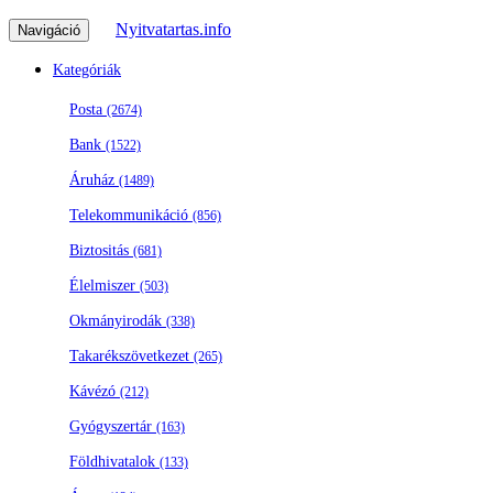
Nyitvatartas.info
Navigáció
Kategóriák
Posta
(2674)
Bank
(1522)
Áruház
(1489)
Telekommunikáció
(856)
Biztositás
(681)
Élelmiszer
(503)
Okmányirodák
(338)
Takarékszövetkezet
(265)
Kávézó
(212)
Gyógyszertár
(163)
Földhivatalok
(133)