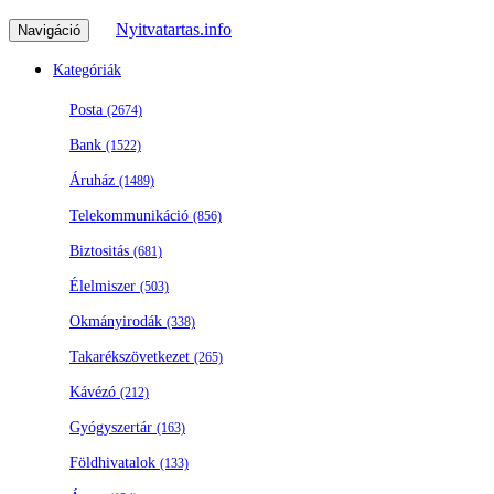
Nyitvatartas.info
Navigáció
Kategóriák
Posta
(2674)
Bank
(1522)
Áruház
(1489)
Telekommunikáció
(856)
Biztositás
(681)
Élelmiszer
(503)
Okmányirodák
(338)
Takarékszövetkezet
(265)
Kávézó
(212)
Gyógyszertár
(163)
Földhivatalok
(133)