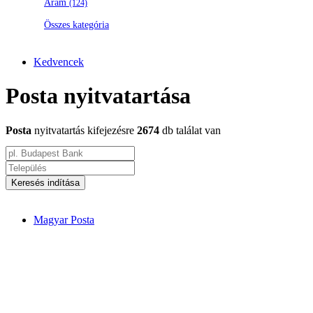
Áram
(124)
Összes kategória
Kedvencek
Posta nyitvatartása
Posta
nyitvatartás kifejezésre
2674
db találat van
Keresés indítása
Magyar Posta