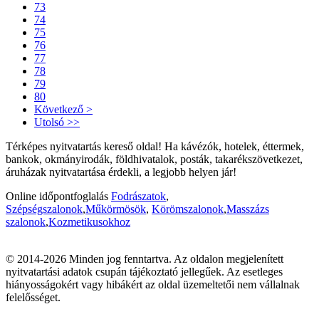
73
74
75
76
77
78
79
80
Következő >
Utolsó >>
Térképes nyitvatartás kereső oldal! Ha kávézók, hotelek, éttermek,
bankok, okmányirodák, földhivatalok, posták, takarékszövetkezet,
áruházak nyitvatartása érdekli, a legjobb helyen jár!
Online időpontfoglalás
Fodrászatok
,
Szépségszalonok
,
Műkörmösök
,
Körömszalonok
,
Masszázs
szalonok
,
Kozmetikusokhoz
© 2014-2026 Minden jog fenntartva. Az oldalon megjelenített
nyitvatartási adatok csupán tájékoztató jellegűek. Az esetleges
hiányosságokért vagy hibákért az oldal üzemeltetői nem vállalnak
felelősséget.