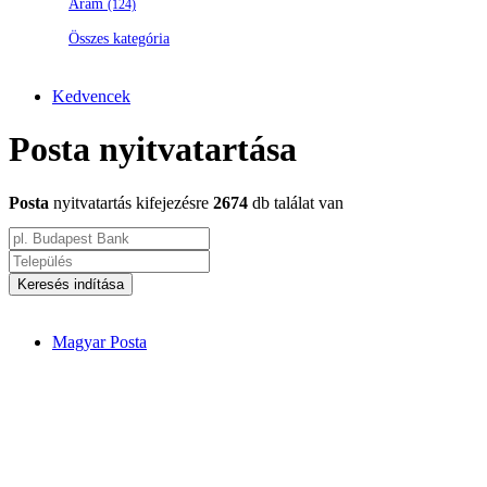
Áram
(124)
Összes kategória
Kedvencek
Posta nyitvatartása
Posta
nyitvatartás kifejezésre
2674
db találat van
Keresés indítása
Magyar Posta