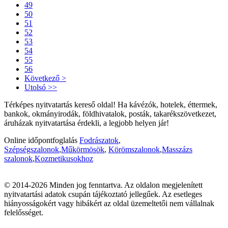
49
50
51
52
53
54
55
56
Következő >
Utolsó >>
Térképes nyitvatartás kereső oldal! Ha kávézók, hotelek, éttermek,
bankok, okmányirodák, földhivatalok, posták, takarékszövetkezet,
áruházak nyitvatartása érdekli, a legjobb helyen jár!
Online időpontfoglalás
Fodrászatok
,
Szépségszalonok
,
Műkörmösök
,
Körömszalonok
,
Masszázs
szalonok
,
Kozmetikusokhoz
© 2014-2026 Minden jog fenntartva. Az oldalon megjelenített
nyitvatartási adatok csupán tájékoztató jellegűek. Az esetleges
hiányosságokért vagy hibákért az oldal üzemeltetői nem vállalnak
felelősséget.