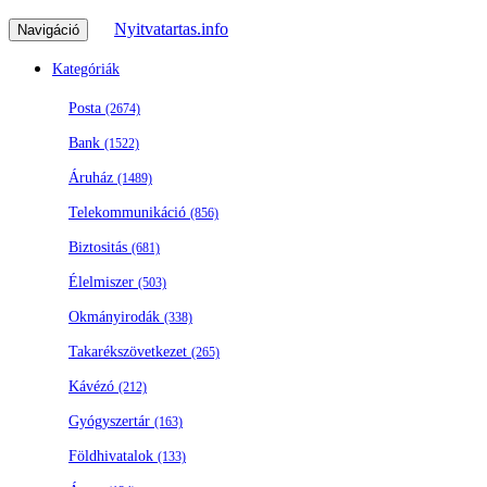
Nyitvatartas.info
Navigáció
Kategóriák
Posta
(2674)
Bank
(1522)
Áruház
(1489)
Telekommunikáció
(856)
Biztositás
(681)
Élelmiszer
(503)
Okmányirodák
(338)
Takarékszövetkezet
(265)
Kávézó
(212)
Gyógyszertár
(163)
Földhivatalok
(133)