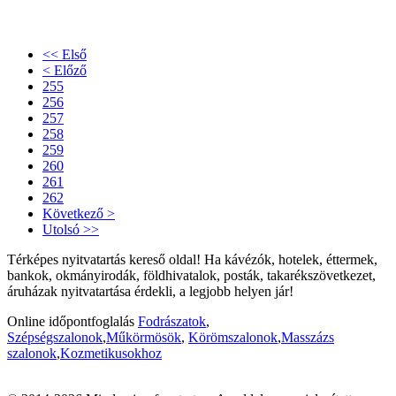
<< Első
< Előző
255
256
257
258
259
260
261
262
Következő >
Utolsó >>
Térképes nyitvatartás kereső oldal! Ha kávézók, hotelek, éttermek,
bankok, okmányirodák, földhivatalok, posták, takarékszövetkezet,
áruházak nyitvatartása érdekli, a legjobb helyen jár!
Online időpontfoglalás
Fodrászatok
,
Szépségszalonok
,
Műkörmösök
,
Körömszalonok
,
Masszázs
szalonok
,
Kozmetikusokhoz