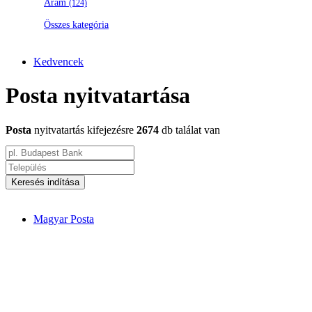
Áram
(124)
Összes kategória
Kedvencek
Posta nyitvatartása
Posta
nyitvatartás kifejezésre
2674
db találat van
Keresés indítása
Magyar Posta