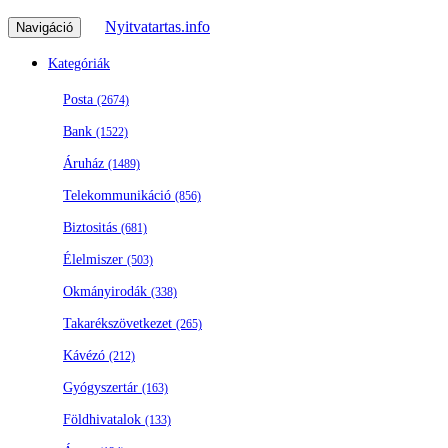
Nyitvatartas.info
Navigáció
Kategóriák
Posta
(2674)
Bank
(1522)
Áruház
(1489)
Telekommunikáció
(856)
Biztositás
(681)
Élelmiszer
(503)
Okmányirodák
(338)
Takarékszövetkezet
(265)
Kávézó
(212)
Gyógyszertár
(163)
Földhivatalok
(133)