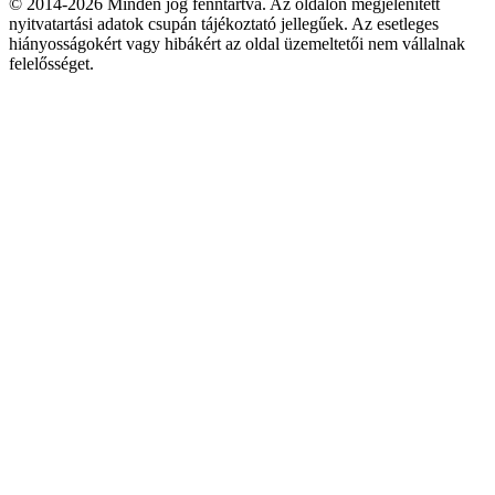
© 2014-2026 Minden jog fenntartva. Az oldalon megjelenített
nyitvatartási adatok csupán tájékoztató jellegűek. Az esetleges
hiányosságokért vagy hibákért az oldal üzemeltetői nem vállalnak
felelősséget.