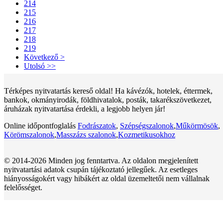
214
215
216
217
218
219
Következő >
Utolsó >>
Térképes nyitvatartás kereső oldal! Ha kávézók, hotelek, éttermek,
bankok, okmányirodák, földhivatalok, posták, takarékszövetkezet,
áruházak nyitvatartása érdekli, a legjobb helyen jár!
Online időpontfoglalás
Fodrászatok
,
Szépségszalonok
,
Műkörmösök
,
Körömszalonok
,
Masszázs szalonok
,
Kozmetikusokhoz
© 2014-2026 Minden jog fenntartva. Az oldalon megjelenített
nyitvatartási adatok csupán tájékoztató jellegűek. Az esetleges
hiányosságokért vagy hibákért az oldal üzemeltetői nem vállalnak
felelősséget.