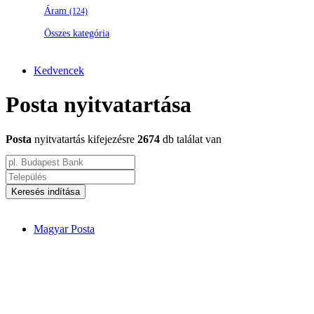
Áram
(124)
Összes kategória
Kedvencek
Posta nyitvatartása
Posta
nyitvatartás kifejezésre
2674
db találat van
Keresés indítása
Magyar Posta