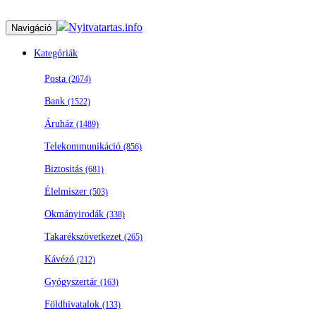
Nyitvatartas.info
Navigáció
Kategóriák
Posta
(2674)
Bank
(1522)
Áruház
(1489)
Telekommunikáció
(856)
Biztositás
(681)
Élelmiszer
(503)
Okmányirodák
(338)
Takarékszövetkezet
(265)
Kávézó
(212)
Gyógyszertár
(163)
Földhivatalok
(133)