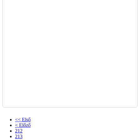
<< Első
< Előző
212
213