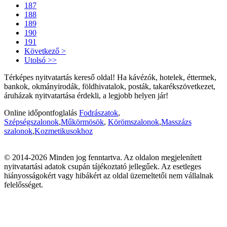
187
188
189
190
191
Következő >
Utolsó >>
Térképes nyitvatartás kereső oldal! Ha kávézók, hotelek, éttermek,
bankok, okmányirodák, földhivatalok, posták, takarékszövetkezet,
áruházak nyitvatartása érdekli, a legjobb helyen jár!
Online időpontfoglalás
Fodrászatok
,
Szépségszalonok
,
Műkörmösök
,
Körömszalonok
,
Masszázs
szalonok
,
Kozmetikusokhoz
© 2014-2026 Minden jog fenntartva. Az oldalon megjelenített
nyitvatartási adatok csupán tájékoztató jellegűek. Az esetleges
hiányosságokért vagy hibákért az oldal üzemeltetői nem vállalnak
felelősséget.