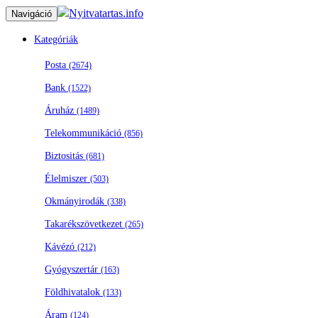
Nyitvatartas.info
Navigáció
Kategóriák
Posta
(2674)
Bank
(1522)
Áruház
(1489)
Telekommunikáció
(856)
Biztositás
(681)
Élelmiszer
(503)
Okmányirodák
(338)
Takarékszövetkezet
(265)
Kávézó
(212)
Gyógyszertár
(163)
Földhivatalok
(133)
Áram
(124)