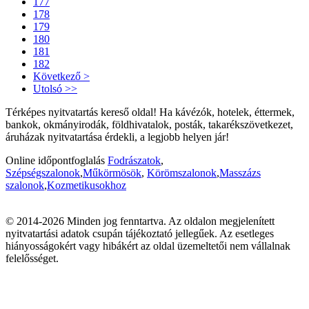
177
178
179
180
181
182
Következő >
Utolsó >>
Térképes nyitvatartás kereső oldal! Ha kávézók, hotelek, éttermek,
bankok, okmányirodák, földhivatalok, posták, takarékszövetkezet,
áruházak nyitvatartása érdekli, a legjobb helyen jár!
Online időpontfoglalás
Fodrászatok
,
Szépségszalonok
,
Műkörmösök
,
Körömszalonok
,
Masszázs
szalonok
,
Kozmetikusokhoz
© 2014-2026 Minden jog fenntartva. Az oldalon megjelenített
nyitvatartási adatok csupán tájékoztató jellegűek. Az esetleges
hiányosságokért vagy hibákért az oldal üzemeltetői nem vállalnak
felelősséget.