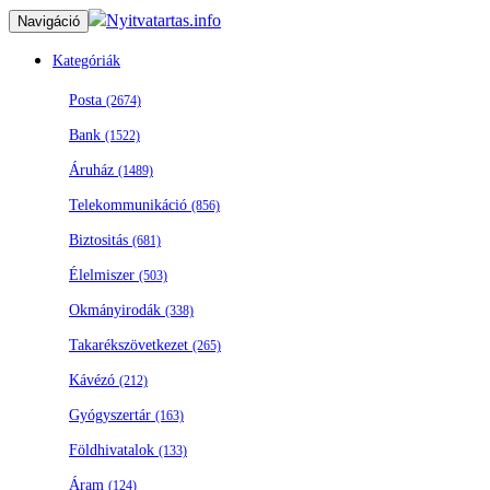
Nyitvatartas.info
Navigáció
Kategóriák
Posta
(2674)
Bank
(1522)
Áruház
(1489)
Telekommunikáció
(856)
Biztositás
(681)
Élelmiszer
(503)
Okmányirodák
(338)
Takarékszövetkezet
(265)
Kávézó
(212)
Gyógyszertár
(163)
Földhivatalok
(133)
Áram
(124)