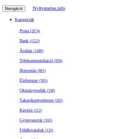
Nyitvatartas.info
Navigáció
Kategóriák
Posta
(2674)
Bank
(1522)
Áruház
(1489)
Telekommunikáció
(856)
Biztositás
(681)
Élelmiszer
(503)
Okmányirodák
(338)
Takarékszövetkezet
(265)
Kávézó
(212)
Gyógyszertár
(163)
Földhivatalok
(133)