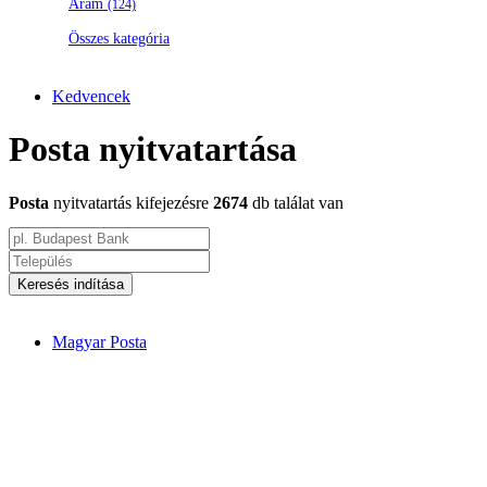
Áram
(124)
Összes kategória
Kedvencek
Posta nyitvatartása
Posta
nyitvatartás kifejezésre
2674
db találat van
Keresés indítása
Magyar Posta