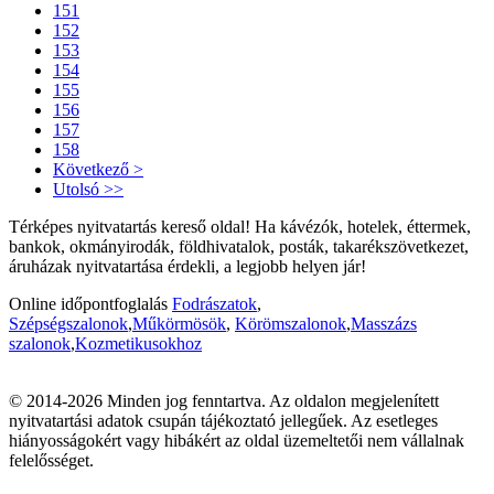
151
152
153
154
155
156
157
158
Következő >
Utolsó >>
Térképes nyitvatartás kereső oldal! Ha kávézók, hotelek, éttermek,
bankok, okmányirodák, földhivatalok, posták, takarékszövetkezet,
áruházak nyitvatartása érdekli, a legjobb helyen jár!
Online időpontfoglalás
Fodrászatok
,
Szépségszalonok
,
Műkörmösök
,
Körömszalonok
,
Masszázs
szalonok
,
Kozmetikusokhoz
© 2014-2026 Minden jog fenntartva. Az oldalon megjelenített
nyitvatartási adatok csupán tájékoztató jellegűek. Az esetleges
hiányosságokért vagy hibákért az oldal üzemeltetői nem vállalnak
felelősséget.