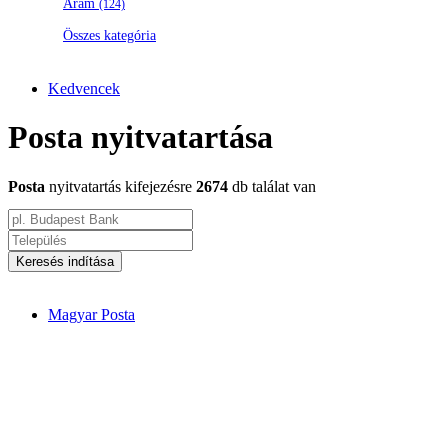
Áram
(124)
Összes kategória
Kedvencek
Posta nyitvatartása
Posta
nyitvatartás kifejezésre
2674
db találat van
Keresés indítása
Magyar Posta