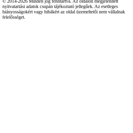
© 2014-2026 Minden jog fenntartva. Az oldalon megjelenített
nyitvatartási adatok csupán tájékoztató jellegűek. Az esetleges
hiányosságokért vagy hibákért az oldal üzemeltetői nem vállalnak
felelősséget.