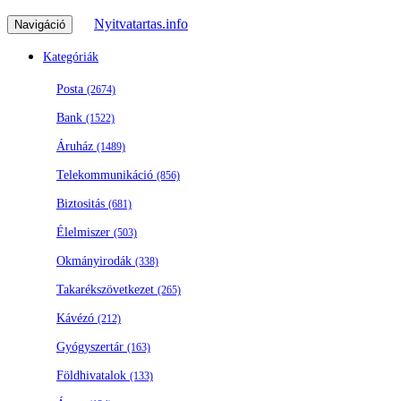
Nyitvatartas.info
Navigáció
Kategóriák
Posta
(2674)
Bank
(1522)
Áruház
(1489)
Telekommunikáció
(856)
Biztositás
(681)
Élelmiszer
(503)
Okmányirodák
(338)
Takarékszövetkezet
(265)
Kávézó
(212)
Gyógyszertár
(163)
Földhivatalok
(133)