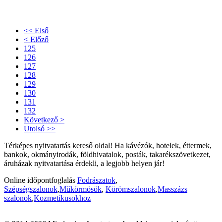
<< Első
< Előző
125
126
127
128
129
130
131
132
Következő >
Utolsó >>
Térképes nyitvatartás kereső oldal! Ha kávézók, hotelek, éttermek,
bankok, okmányirodák, földhivatalok, posták, takarékszövetkezet,
áruházak nyitvatartása érdekli, a legjobb helyen jár!
Online időpontfoglalás
Fodrászatok
,
Szépségszalonok
,
Műkörmösök
,
Körömszalonok
,
Masszázs
szalonok
,
Kozmetikusokhoz