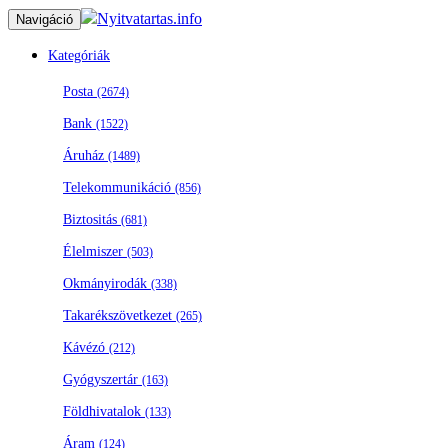
Nyitvatartas.info
Navigáció
Kategóriák
Posta
(2674)
Bank
(1522)
Áruház
(1489)
Telekommunikáció
(856)
Biztositás
(681)
Élelmiszer
(503)
Okmányirodák
(338)
Takarékszövetkezet
(265)
Kávézó
(212)
Gyógyszertár
(163)
Földhivatalok
(133)
Áram
(124)