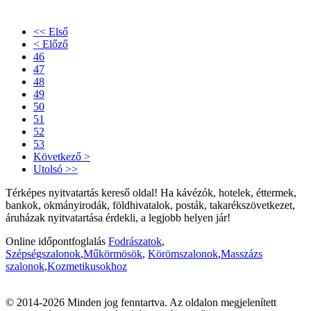
<< Első
< Előző
46
47
48
49
50
51
52
53
Következő >
Utolsó >>
Térképes nyitvatartás kereső oldal! Ha kávézók, hotelek, éttermek,
bankok, okmányirodák, földhivatalok, posták, takarékszövetkezet,
áruházak nyitvatartása érdekli, a legjobb helyen jár!
Online időpontfoglalás
Fodrászatok
,
Szépségszalonok
,
Műkörmösök
,
Körömszalonok
,
Masszázs
szalonok
,
Kozmetikusokhoz
© 2014-2026 Minden jog fenntartva. Az oldalon megjelenített