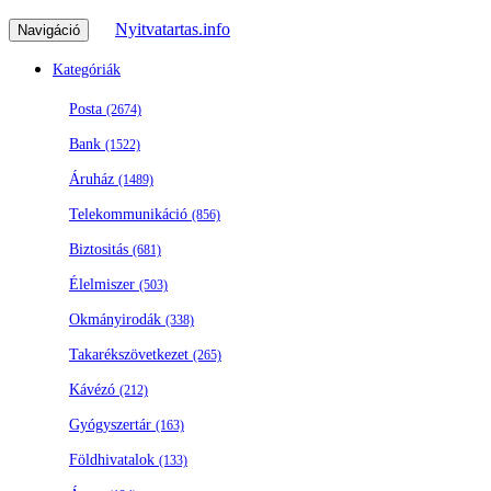
Nyitvatartas.info
Navigáció
Kategóriák
Posta
(2674)
Bank
(1522)
Áruház
(1489)
Telekommunikáció
(856)
Biztositás
(681)
Élelmiszer
(503)
Okmányirodák
(338)
Takarékszövetkezet
(265)
Kávézó
(212)
Gyógyszertár
(163)
Földhivatalok
(133)