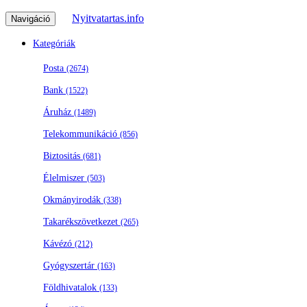
Nyitvatartas.info
Navigáció
Kategóriák
Posta
(2674)
Bank
(1522)
Áruház
(1489)
Telekommunikáció
(856)
Biztositás
(681)
Élelmiszer
(503)
Okmányirodák
(338)
Takarékszövetkezet
(265)
Kávézó
(212)
Gyógyszertár
(163)
Földhivatalok
(133)