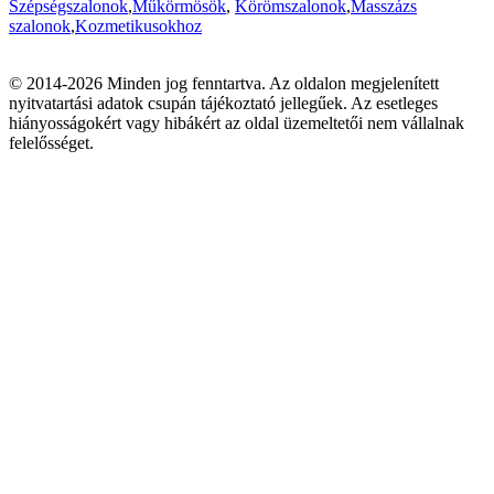
Szépségszalonok
,
Műkörmösök
,
Körömszalonok
,
Masszázs
szalonok
,
Kozmetikusokhoz
© 2014-2026 Minden jog fenntartva. Az oldalon megjelenített
nyitvatartási adatok csupán tájékoztató jellegűek. Az esetleges
hiányosságokért vagy hibákért az oldal üzemeltetői nem vállalnak
felelősséget.