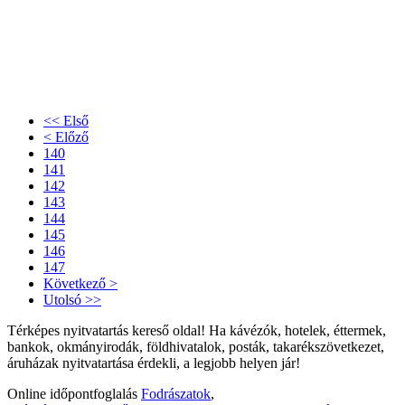
<< Első
< Előző
140
141
142
143
144
145
146
147
Következő >
Utolsó >>
Térképes nyitvatartás kereső oldal! Ha kávézók, hotelek, éttermek,
bankok, okmányirodák, földhivatalok, posták, takarékszövetkezet,
áruházak nyitvatartása érdekli, a legjobb helyen jár!
Online időpontfoglalás
Fodrászatok
,