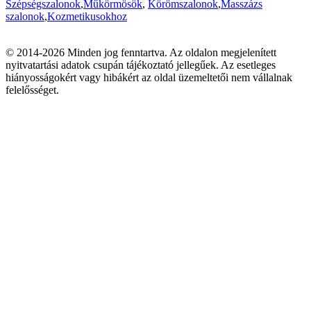
Szépségszalonok
,
Műkörmösök
,
Körömszalonok
,
Masszázs
szalonok
,
Kozmetikusokhoz
© 2014-2026 Minden jog fenntartva. Az oldalon megjelenített
nyitvatartási adatok csupán tájékoztató jellegűek. Az esetleges
hiányosságokért vagy hibákért az oldal üzemeltetői nem vállalnak
felelősséget.