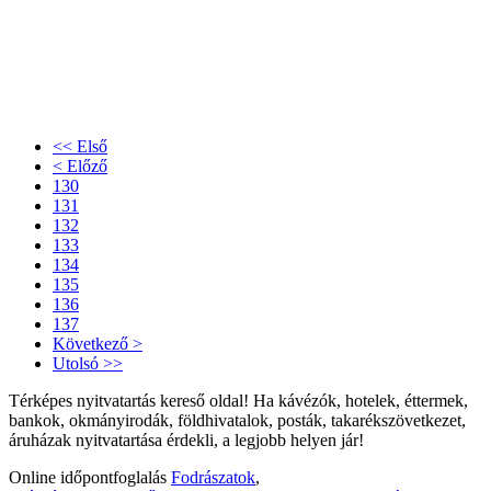
<< Első
< Előző
130
131
132
133
134
135
136
137
Következő >
Utolsó >>
Térképes nyitvatartás kereső oldal! Ha kávézók, hotelek, éttermek,
bankok, okmányirodák, földhivatalok, posták, takarékszövetkezet,
áruházak nyitvatartása érdekli, a legjobb helyen jár!
Online időpontfoglalás
Fodrászatok
,