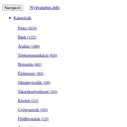
Nyitvatartas.info
Navigáció
Kategóriák
Posta
(2674)
Bank
(1522)
Áruház
(1489)
Telekommunikáció
(856)
Biztositás
(681)
Élelmiszer
(503)
Okmányirodák
(338)
Takarékszövetkezet
(265)
Kávézó
(212)
Gyógyszertár
(163)
Földhivatalok
(133)