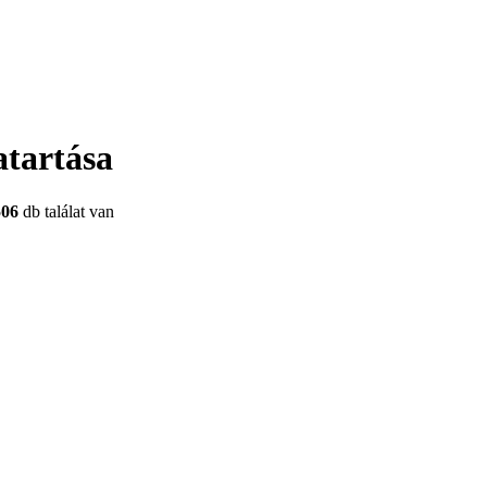
atartása
506
db találat van