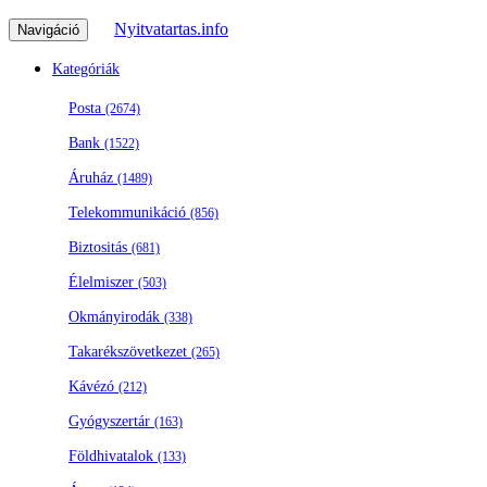
Nyitvatartas.info
Navigáció
Kategóriák
Posta
(2674)
Bank
(1522)
Áruház
(1489)
Telekommunikáció
(856)
Biztositás
(681)
Élelmiszer
(503)
Okmányirodák
(338)
Takarékszövetkezet
(265)
Kávézó
(212)
Gyógyszertár
(163)
Földhivatalok
(133)