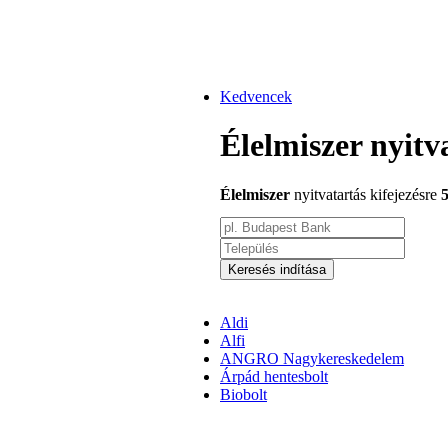
Kedvencek
Élelmiszer nyitv
Élelmiszer
nyitvatartás kifejezésre
Keresés indítása
Aldi
Alfi
ANGRO Nagykereskedelem
Árpád hentesbolt
Biobolt