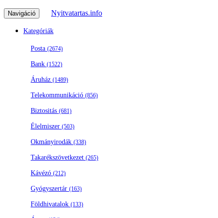
Nyitvatartas.info
Navigáció
Kategóriák
Posta
(2674)
Bank
(1522)
Áruház
(1489)
Telekommunikáció
(856)
Biztositás
(681)
Élelmiszer
(503)
Okmányirodák
(338)
Takarékszövetkezet
(265)
Kávézó
(212)
Gyógyszertár
(163)
Földhivatalok
(133)