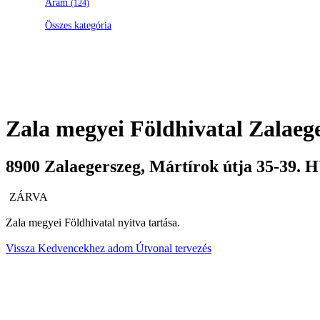
Áram
(124)
Összes kategória
Zala megyei Földhivatal
Zalaege
8900
Zalaegerszeg
,
Mártírok útja 35-39.
H
ZÁRVA
Zala megyei Földhivatal nyitva tartása.
Vissza
Kedvencekhez adom
Útvonal tervezés