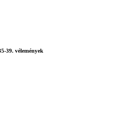
Zala megyei Földhivatal
35-39. vélemények
8900 Zalaegerszeg, Mártírok útja 35-39.