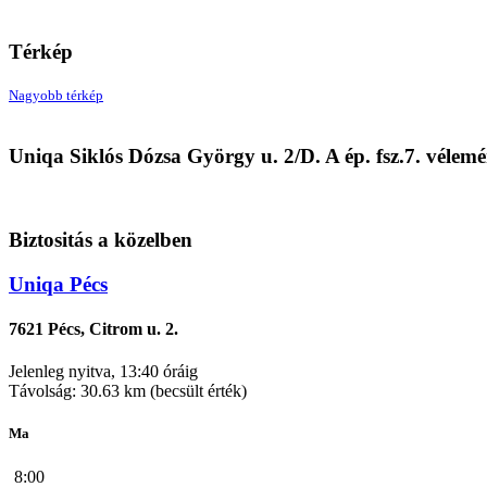
Térkép
Nagyobb térkép
Uniqa Siklós Dózsa György u. 2/D. A ép. fsz.7. vélem
Biztositás a közelben
Uniqa Pécs
7621 Pécs, Citrom u. 2.
Jelenleg nyitva, 13:40 óráig
Távolság: 30.63 km (becsült érték)
Ma
8:00