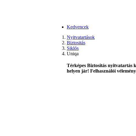
Kedvencek
Nyitvatartások
Biztositás
Siklós
Uniqa
Térképes Biztositás nyitvatartás k
helyen jár! Felhasználói véleménye