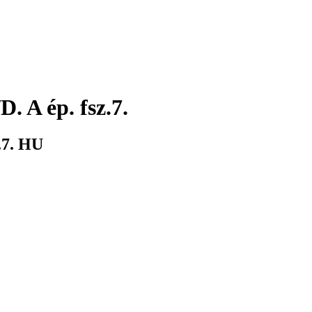
. A ép. fsz.7.
7.
HU