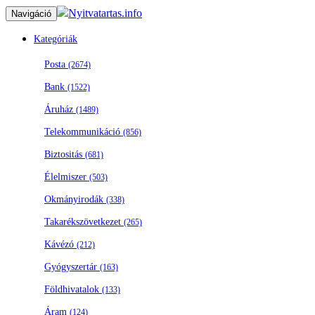
Nyitvatartas.info
Navigáció
Kategóriák
Posta
(2674)
Bank
(1522)
Áruház
(1489)
Telekommunikáció
(856)
Biztositás
(681)
Élelmiszer
(503)
Okmányirodák
(338)
Takarékszövetkezet
(265)
Kávézó
(212)
Gyógyszertár
(163)
Földhivatalok
(133)
Áram
(124)