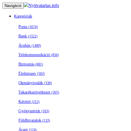
Nyitvatartas.info
Navigáció
Kategóriák
Posta
(2674)
Bank
(1522)
Áruház
(1489)
Telekommunikáció
(856)
Biztositás
(681)
Élelmiszer
(503)
Okmányirodák
(338)
Takarékszövetkezet
(265)
Kávézó
(212)
Gyógyszertár
(163)
Földhivatalok
(133)
Áram
(124)