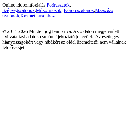
Online időpontfoglalás
Fodrászatok
,
Szépségszalonok
,
Műkörmösök
,
Körömszalonok
,
Masszázs
szalonok
,
Kozmetikusokhoz
© 2014-2026 Minden jog fenntartva. Az oldalon megjelenített
nyitvatartási adatok csupán tájékoztató jellegűek. Az esetleges
hiányosságokért vagy hibákért az oldal üzemeltetői nem vállalnak
felelősséget.