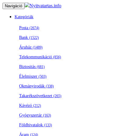
Nyitvatartas.info
Navigáció
Kategóriák
Posta
(2674)
Bank
(1522)
Áruház
(1489)
Telekommunikáció
(856)
Biztositás
(681)
Élelmiszer
(503)
Okmányirodák
(338)
Takarékszövetkezet
(265)
Kávézó
(212)
Gyógyszertár
(163)
Földhivatalok
(133)
Áram
(124)