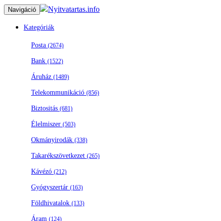
Nyitvatartas.info
Navigáció
Kategóriák
Posta
(2674)
Bank
(1522)
Áruház
(1489)
Telekommunikáció
(856)
Biztositás
(681)
Élelmiszer
(503)
Okmányirodák
(338)
Takarékszövetkezet
(265)
Kávézó
(212)
Gyógyszertár
(163)
Földhivatalok
(133)
Áram
(124)