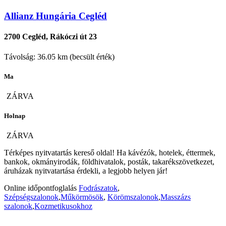
Allianz Hungária Cegléd
2700 Cegléd, Rákóczi út 23
Távolság: 36.05 km (becsült érték)
Ma
ZÁRVA
Holnap
ZÁRVA
Térképes nyitvatartás kereső oldal! Ha kávézók, hotelek, éttermek,
bankok, okmányirodák, földhivatalok, posták, takarékszövetkezet,
áruházak nyitvatartása érdekli, a legjobb helyen jár!
Online időpontfoglalás
Fodrászatok
,
Szépségszalonok
,
Műkörmösök
,
Körömszalonok
,
Masszázs
szalonok
,
Kozmetikusokhoz