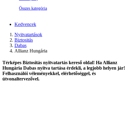
Összes kategória
Kedvencek
Nyitvatartások
Biztositás
Dabas
Allianz Hungária
Térképes Biztositás nyitvatartás kereső oldal! Ha Allianz
Hungária Dabas nyitva tartása érdekli, a legjobb helyen jár!
Felhasználói véleményekkel, elérhetőséggel, és
útvonaltervezővel.