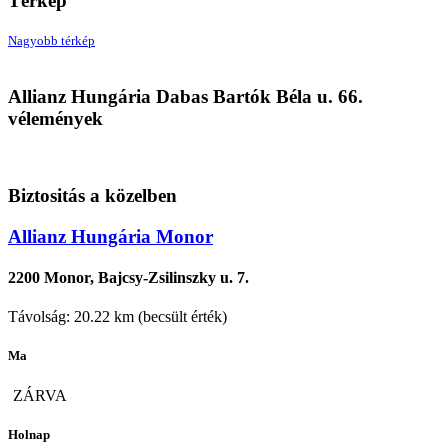
Térkép
Nagyobb térkép
Allianz Hungária
Allianz Hungária Dabas Bartók Béla u. 66.
2370 Dabas, Bartók Béla u. 66.
vélemények
Biztositás a közelben
Allianz Hungária Monor
2200 Monor, Bajcsy-Zsilinszky u. 7.
Távolság: 20.22 km (becsült érték)
Ma
ZÁRVA
Holnap