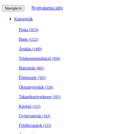
Nyitvatartas.info
Navigáció
Kategóriák
Posta
(2674)
Bank
(1522)
Áruház
(1489)
Telekommunikáció
(856)
Biztositás
(681)
Élelmiszer
(503)
Okmányirodák
(338)
Takarékszövetkezet
(265)
Kávézó
(212)
Gyógyszertár
(163)
Földhivatalok
(133)