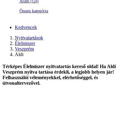
Áram
(124)
Összes kategória
Kedvencek
Nyitvatartások
Élelmiszer
Veszprém
Aldi
Térképes Élelmiszer nyitvatartás kereső oldal! Ha Aldi
Veszprém nyitva tartása érdekli, a legjobb helyen jár!
Felhasználói véleményekkel, elérhetőséggel, és
útvonaltervezővel.