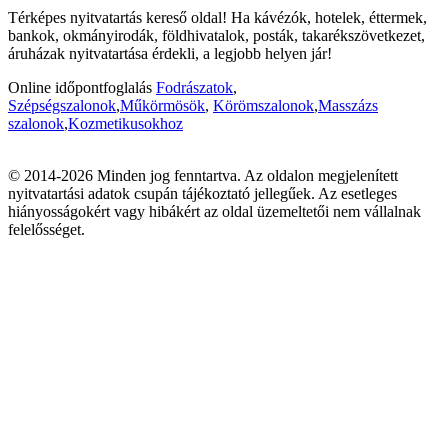
Térképes nyitvatartás kereső oldal! Ha kávézók, hotelek, éttermek,
bankok, okmányirodák, földhivatalok, posták, takarékszövetkezet,
áruházak nyitvatartása érdekli, a legjobb helyen jár!
Online időpontfoglalás
Fodrászatok
,
Szépségszalonok
,
Műkörmösök
,
Körömszalonok
,
Masszázs
szalonok
,
Kozmetikusokhoz
© 2014-2026 Minden jog fenntartva. Az oldalon megjelenített
nyitvatartási adatok csupán tájékoztató jellegűek. Az esetleges
hiányosságokért vagy hibákért az oldal üzemeltetői nem vállalnak
felelősséget.