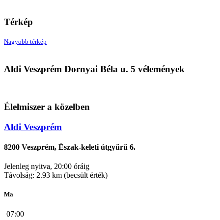
Térkép
Nagyobb térkép
Aldi
Aldi Veszprém Dornyai Béla u. 5 vélemények
8200 Veszprém, Dornyai Béla u. 5
Élelmiszer a közelben
Aldi Veszprém
8200 Veszprém, Észak-keleti útgyűrű 6.
Jelenleg nyitva, 20:00 óráig
Távolság: 2.93 km (becsült érték)
Ma
07:00