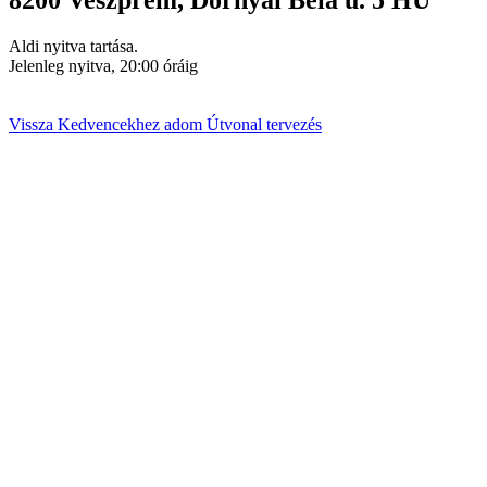
8200
Veszprém
,
Dornyai Béla u. 5
HU
Aldi nyitva tartása.
Jelenleg nyitva, 20:00 óráig
Vissza
Kedvencekhez adom
Útvonal tervezés