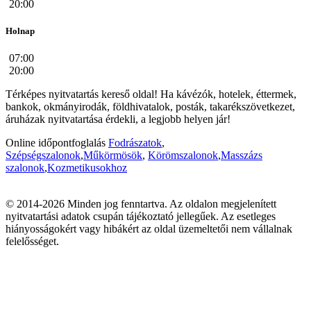
20:00
Holnap
07:00
20:00
Térképes nyitvatartás kereső oldal! Ha kávézók, hotelek, éttermek,
bankok, okmányirodák, földhivatalok, posták, takarékszövetkezet,
áruházak nyitvatartása érdekli, a legjobb helyen jár!
Online időpontfoglalás
Fodrászatok
,
Szépségszalonok
,
Műkörmösök
,
Körömszalonok
,
Masszázs
szalonok
,
Kozmetikusokhoz
© 2014-2026 Minden jog fenntartva. Az oldalon megjelenített
nyitvatartási adatok csupán tájékoztató jellegűek. Az esetleges
hiányosságokért vagy hibákért az oldal üzemeltetői nem vállalnak
felelősséget.