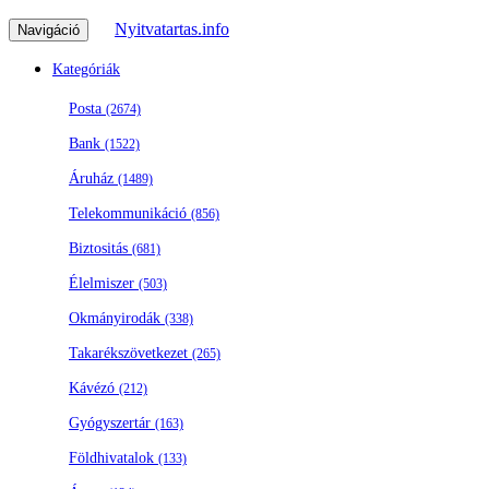
Nyitvatartas.info
Navigáció
Kategóriák
Posta
(2674)
Bank
(1522)
Áruház
(1489)
Telekommunikáció
(856)
Biztositás
(681)
Élelmiszer
(503)
Okmányirodák
(338)
Takarékszövetkezet
(265)
Kávézó
(212)
Gyógyszertár
(163)
Földhivatalok
(133)