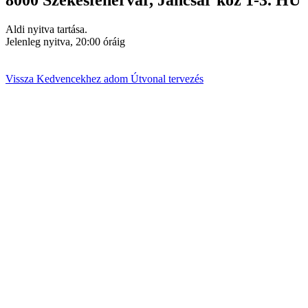
8000
Székesfehérvár
,
Jancsár köz 1-3.
HU
Aldi nyitva tartása.
Jelenleg nyitva, 20:00 óráig
Vissza
Kedvencekhez adom
Útvonal tervezés