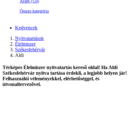
Áram
(124)
Összes kategória
Kedvencek
Nyitvatartások
Élelmiszer
Székesfehérvár
Aldi
Térképes Élelmiszer nyitvatartás kereső oldal! Ha Aldi
Székesfehérvár nyitva tartása érdekli, a legjobb helyen jár!
Felhasználói véleményekkel, elérhetőséggel, és
útvonaltervezővel.