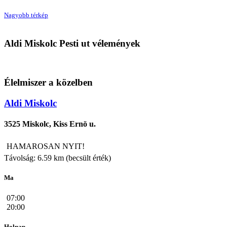
Nagyobb térkép
Aldi
Aldi Miskolc Pesti ut vélemények
3525 Miskolc, Pesti ut
Élelmiszer a közelben
Aldi Miskolc
3525 Miskolc, Kiss Ernö u.
HAMAROSAN NYIT!
Távolság: 6.59 km (becsült érték)
Ma
07:00
20:00
Holnap