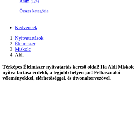
Áram
(124)
Összes kategória
Kedvencek
Nyitvatartások
Élelmiszer
Miskolc
Aldi
Térképes Élelmiszer nyitvatartás kereső oldal! Ha Aldi Miskolc
nyitva tartása érdekli, a legjobb helyen jár! Felhasználói
véleményekkel, elérhetőséggel, és útvonaltervezővel.