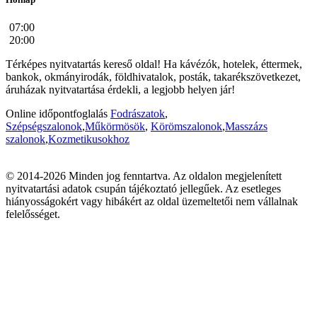
07:00
20:00
Térképes nyitvatartás kereső oldal! Ha kávézók, hotelek, éttermek,
bankok, okmányirodák, földhivatalok, posták, takarékszövetkezet,
áruházak nyitvatartása érdekli, a legjobb helyen jár!
Online időpontfoglalás
Fodrászatok
,
Szépségszalonok
,
Műkörmösök
,
Körömszalonok
,
Masszázs
szalonok
,
Kozmetikusokhoz
© 2014-2026 Minden jog fenntartva. Az oldalon megjelenített
nyitvatartási adatok csupán tájékoztató jellegűek. Az esetleges
hiányosságokért vagy hibákért az oldal üzemeltetői nem vállalnak
felelősséget.