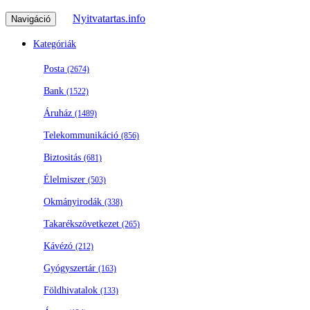
Nyitvatartas.info
Navigáció
Kategóriák
Posta
(2674)
Bank
(1522)
Áruház
(1489)
Telekommunikáció
(856)
Biztositás
(681)
Élelmiszer
(503)
Okmányirodák
(338)
Takarékszövetkezet
(265)
Kávézó
(212)
Gyógyszertár
(163)
Földhivatalok
(133)