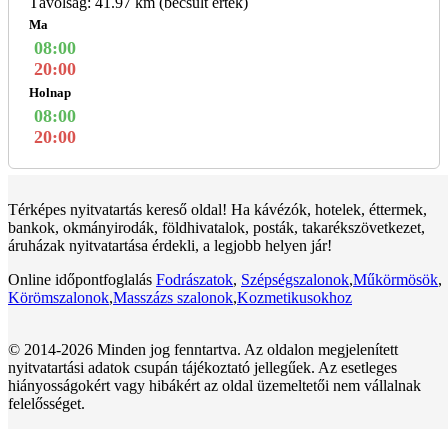
Távolság: 41.97 km (becsült érték)
Ma
08:00
20:00
Holnap
08:00
20:00
Térképes nyitvatartás kereső oldal! Ha kávézók, hotelek, éttermek,
bankok, okmányirodák, földhivatalok, posták, takarékszövetkezet,
áruházak nyitvatartása érdekli, a legjobb helyen jár!
Online időpontfoglalás
Fodrászatok
,
Szépségszalonok
,
Műkörmösök
,
Körömszalonok
,
Masszázs szalonok
,
Kozmetikusokhoz
© 2014-2026 Minden jog fenntartva. Az oldalon megjelenített
nyitvatartási adatok csupán tájékoztató jellegűek. Az esetleges
hiányosságokért vagy hibákért az oldal üzemeltetői nem vállalnak
felelősséget.