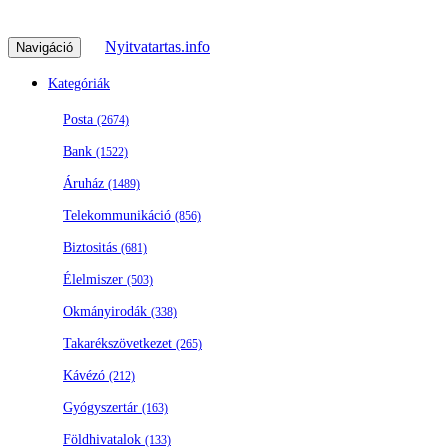
Nyitvatartas.info
Navigáció
Kategóriák
Posta
(2674)
Bank
(1522)
Áruház
(1489)
Telekommunikáció
(856)
Biztositás
(681)
Élelmiszer
(503)
Okmányirodák
(338)
Takarékszövetkezet
(265)
Kávézó
(212)
Gyógyszertár
(163)
Földhivatalok
(133)