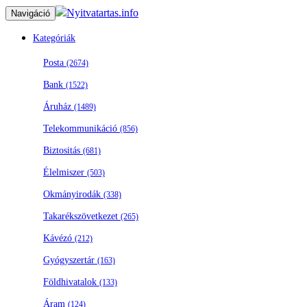
Nyitvatartas.info
Navigáció
Kategóriák
Posta
(2674)
Bank
(1522)
Áruház
(1489)
Telekommunikáció
(856)
Biztositás
(681)
Élelmiszer
(503)
Okmányirodák
(338)
Takarékszövetkezet
(265)
Kávézó
(212)
Gyógyszertár
(163)
Földhivatalok
(133)
Áram
(124)