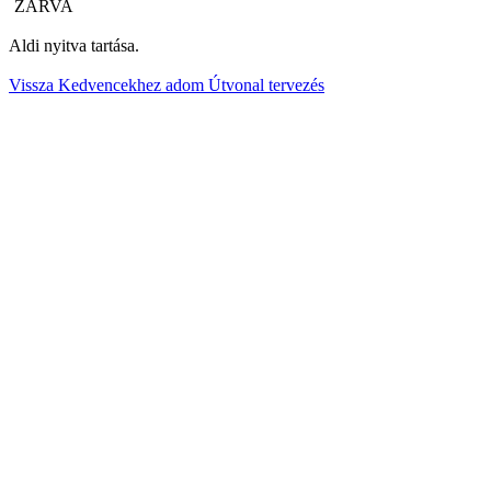
ZÁRVA
Aldi nyitva tartása.
Vissza
Kedvencekhez adom
Útvonal tervezés