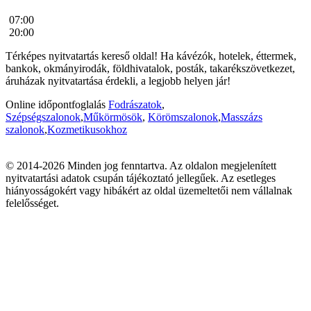
07:00
20:00
Térképes nyitvatartás kereső oldal! Ha kávézók, hotelek, éttermek,
bankok, okmányirodák, földhivatalok, posták, takarékszövetkezet,
áruházak nyitvatartása érdekli, a legjobb helyen jár!
Online időpontfoglalás
Fodrászatok
,
Szépségszalonok
,
Műkörmösök
,
Körömszalonok
,
Masszázs
szalonok
,
Kozmetikusokhoz
© 2014-2026 Minden jog fenntartva. Az oldalon megjelenített
nyitvatartási adatok csupán tájékoztató jellegűek. Az esetleges
hiányosságokért vagy hibákért az oldal üzemeltetői nem vállalnak
felelősséget.