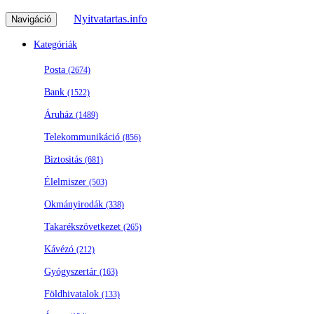
Nyitvatartas.info
Navigáció
Kategóriák
Posta
(2674)
Bank
(1522)
Áruház
(1489)
Telekommunikáció
(856)
Biztositás
(681)
Élelmiszer
(503)
Okmányirodák
(338)
Takarékszövetkezet
(265)
Kávézó
(212)
Gyógyszertár
(163)
Földhivatalok
(133)