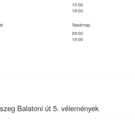
10:00
19:00
at
Vasárnap
09:00
19:00
Accord Magyarország
8900 Zalaegerszeg, Balatoni út 5.
zeg Balatoni út 5. vélemények