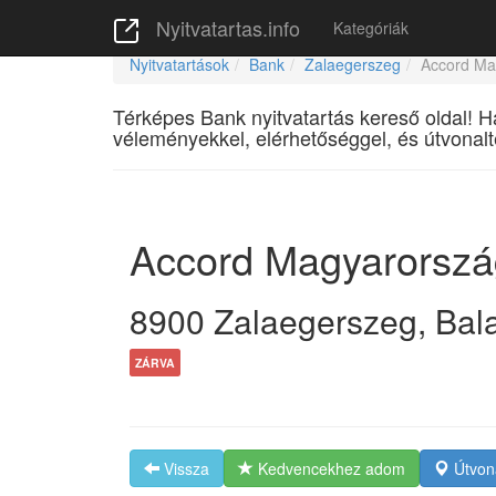
Nyitvatartas.info
Kategóriák
Nyitvatartások
Bank
Zalaegerszeg
Accord Ma
Térképes Bank nyitvatartás kereső oldal! H
véleményekkel, elérhetőséggel, és útvonalt
Accord Magyarorszá
8900
Zalaegerszeg
,
Bala
ZÁRVA
Vissza
Kedvencekhez adom
Útvona