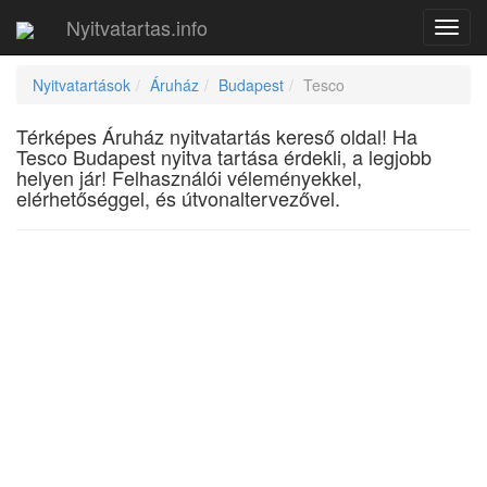
Nyitvatartas.info
Navig
Nyitvatartások
Áruház
Budapest
Tesco
Térképes Áruház nyitvatartás kereső oldal! Ha
Tesco Budapest nyitva tartása érdekli, a legjobb
helyen jár! Felhasználói véleményekkel,
elérhetőséggel, és útvonaltervezővel.