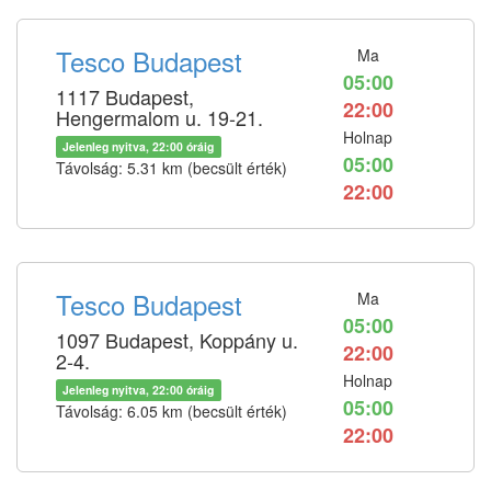
Tesco Budapest
Ma
05:00
1117 Budapest,
22:00
Hengermalom u. 19-21.
Holnap
Jelenleg nyitva, 22:00 óráig
05:00
Távolság: 5.31 km (becsült érték)
22:00
Tesco Budapest
Ma
05:00
1097 Budapest, Koppány u.
22:00
2-4.
Holnap
Jelenleg nyitva, 22:00 óráig
05:00
Távolság: 6.05 km (becsült érték)
22:00