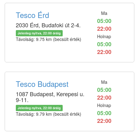
Tesco Érd
Ma
05:00
2030 Érd, Budafoki út 2-4.
22:00
Jelenleg nyitva, 22:00 óráig
Holnap
Távolság: 9.75 km (becsült érték)
05:00
22:00
Tesco Budapest
Ma
05:00
1087 Budapest, Kerepesi u.
22:00
9-11.
Holnap
Jelenleg nyitva, 22:00 óráig
05:00
Távolság: 9.79 km (becsült érték)
22:00