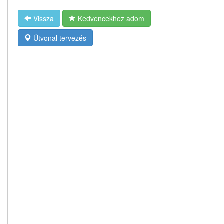
Vissza
Kedvencekhez adom
Útvonal tervezés