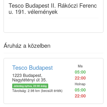
Tesco Budapest II. Rákóczi Ferenc
u. 191. vélemények
Áruház a közelben
Tesco Budapest
Ma
05:00
1223 Budapest,
22:00
Nagytétényi út 35.
Holnap
Jelenleg nyitva, 22:00 óráig
05:00
Távolság: 2.98 km (becsült érték)
22:00