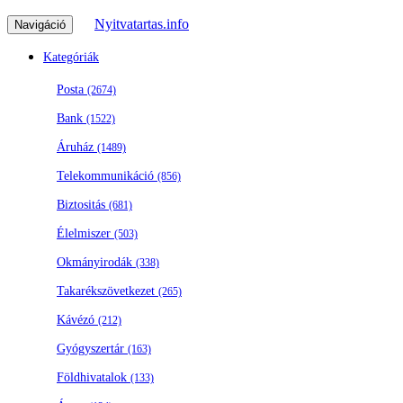
Nyitvatartas.info
Navigáció
Kategóriák
Posta
(2674)
Bank
(1522)
Áruház
(1489)
Telekommunikáció
(856)
Biztositás
(681)
Élelmiszer
(503)
Okmányirodák
(338)
Takarékszövetkezet
(265)
Kávézó
(212)
Gyógyszertár
(163)
Földhivatalok
(133)