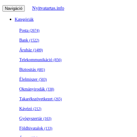
Nyitvatartas.info
Navigáció
Kategóriák
Posta
(2674)
Bank
(1522)
Áruház
(1489)
Telekommunikáció
(856)
Biztositás
(681)
Élelmiszer
(503)
Okmányirodák
(338)
Takarékszövetkezet
(265)
Kávézó
(212)
Gyógyszertár
(163)
Földhivatalok
(133)