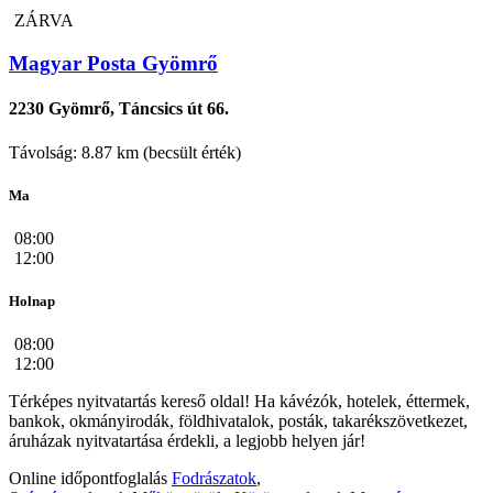
ZÁRVA
Magyar Posta Gyömrő
2230 Gyömrő, Táncsics út 66.
Távolság: 8.87 km (becsült érték)
Ma
08:00
12:00
Holnap
08:00
12:00
Térképes nyitvatartás kereső oldal! Ha kávézók, hotelek, éttermek,
bankok, okmányirodák, földhivatalok, posták, takarékszövetkezet,
áruházak nyitvatartása érdekli, a legjobb helyen jár!
Online időpontfoglalás
Fodrászatok
,