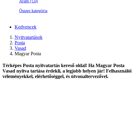
Áram
(124)
Összes kategória
Kedvencek
Nyitvatartások
Posta
Vasad
Magyar Posta
Térképes Posta nyitvatartás kereső oldal! Ha Magyar Posta
Vasad nyitva tartása érdekli, a legjobb helyen jár! Felhasználói
véleményekkel, elérhetőséggel, és útvonaltervezővel.