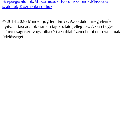
Szépségszalonok
,
Műkörmösök
,
Körömszalonok
,
Masszázs
szalonok
,
Kozmetikusokhoz
© 2014-2026 Minden jog fenntartva. Az oldalon megjelenített
nyitvatartási adatok csupán tájékoztató jellegűek. Az esetleges
hiányosságokért vagy hibákért az oldal üzemeltetői nem vállalnak
felelősséget.