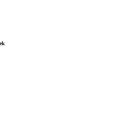
Magyar Posta
ek
8246 Tótvázsony, Magyar utca 78.