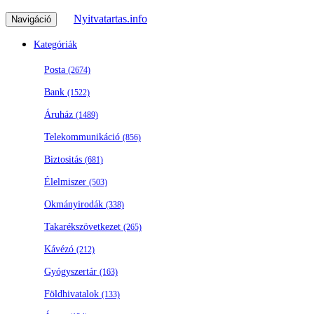
Nyitvatartas.info
Navigáció
Kategóriák
Posta
(2674)
Bank
(1522)
Áruház
(1489)
Telekommunikáció
(856)
Biztositás
(681)
Élelmiszer
(503)
Okmányirodák
(338)
Takarékszövetkezet
(265)
Kávézó
(212)
Gyógyszertár
(163)
Földhivatalok
(133)