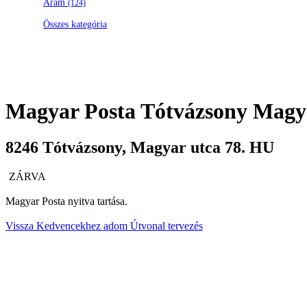
Áram
(124)
Összes kategória
Magyar Posta
Tótvázsony Magya
8246
Tótvázsony
,
Magyar utca 78.
HU
ZÁRVA
Magyar Posta nyitva tartása.
Vissza
Kedvencekhez adom
Útvonal tervezés